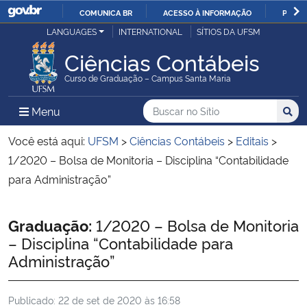
COMUNICA BR
ACESSO À INFORMAÇÃO
PARTI
Casa Civil
LANGUAGES
INTERNATIONAL
SÍTIOS DA UFSM
IR
PARA
Ciências Contábeis
Ministério da Justiça e Segurança Pública
O
Curso de Graduação – Campus Santa Maria
CONTEÚDO
Ministério da Defesa
Buscar no no Sítio
Busca
Busca:
Menu Principal do Sítio
Menu
Busc
Ministério das Relações Exteriores
Você está aqui:
UFSM
>
Ciências Contábeis
>
Editais
>
1/2020 – Bolsa de Monitoria – Disciplina “Contabilidade
Ministério da Economia
para Administração”
Ministério da Infraestrutura
Início do conteúdo
Graduação:
1/2020 – Bolsa de Monitoria
– Disciplina “Contabilidade para
Ministério da Agricultura, Pecuária e Abastecimento
Administração”
Ministério da Educação
Publicado:
22 de set de 2020 às 16:58