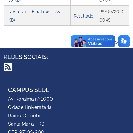
Resultado Final
(pdf - 85
28/09/2020
Secretaria-Geral
Resultado
KB)
09:45
Secretaria de Governo
Voltar ao topo
Gabinete de Segurança Institucional
REDES SOCIAIS:
Advocacia-Geral da União
RSS
Banco Central do Brasil
CAMPUS SEDE
Planalto
Av. Roraima nº 1000
Cidade Universitária
Bairro Camobi
Santa Maria - RS
CEP: 97105-900