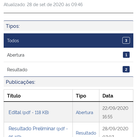
Atualizado:
28 de set de 2020 às 09:46
Ministério da Cidadania
Ministério da Saúde
Tipos:
Ministério de Minas e Energia
Todos
3
Ministério da Ciência, Tecnologia, Inovações e Comunicações
Abertura
1
Resultado
2
Ministério do Meio Ambiente
Publicações:
Ministério do Turismo
Título
Tipo
Data
Ministério do Desenvolvimento Regional
22/09/2020
Edital
(pdf - 118 KB)
Abertura
16:55
Controladoria-Geral da União
Resultado Preliminar
(pdf -
28/09/2020
Resultado
Ministério da Mulher, da Família e dos Direitos Humanos
85 KB)
07:07