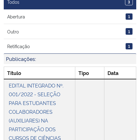
Todos
3
Secretaria-Geral
Abertura
1
Secretaria de Governo
Outro
1
Retificação
1
Gabinete de Segurança Institucional
Publicações:
Advocacia-Geral da União
Título
Tipo
Data
Banco Central do Brasil
EDITAL INTEGRADO Nº.
001/2022 - SELEÇÃO
Planalto
PARA ESTUDANTES
COLABORADORES
(AUXILIARES) NA
PARTICIPAÇÃO DOS
CURSOS DE CIÊNCIAS