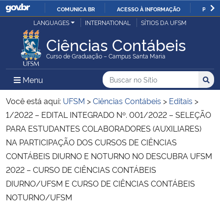
COMUNICA BR
ACESSO À INFORMAÇÃO
PARTI
Casa Civil
LANGUAGES
INTERNATIONAL
SÍTIOS DA UFSM
IR
PARA
Ciências Contábeis
Ministério da Justiça e Segurança Pública
O
Curso de Graduação – Campus Santa Maria
CONTEÚDO
Ministério da Defesa
Buscar no no Sítio
Busca
Busca:
Menu Principal do Sítio
Menu
Busc
Ministério das Relações Exteriores
Você está aqui:
UFSM
>
Ciências Contábeis
>
Editais
>
1/2022 – EDITAL INTEGRADO Nº. 001/2022 – SELEÇÃO
Ministério da Economia
PARA ESTUDANTES COLABORADORES (AUXILIARES)
NA PARTICIPAÇÃO DOS CURSOS DE CIÊNCIAS
Ministério da Infraestrutura
CONTÁBEIS DIURNO E NOTURNO NO DESCUBRA UFSM
2022 – CURSO DE CIÊNCIAS CONTÁBEIS
Ministério da Agricultura, Pecuária e Abastecimento
DIURNO/UFSM E CURSO DE CIÊNCIAS CONTÁBEIS
NOTURNO/UFSM
Ministério da Educação