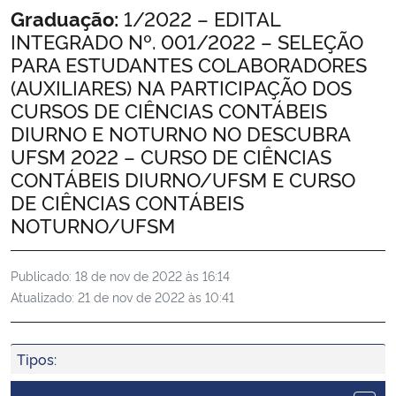
Início do conteúdo
Graduação:
1/2022 – EDITAL
Ministério da Cidadania
INTEGRADO Nº. 001/2022 – SELEÇÃO
PARA ESTUDANTES COLABORADORES
Ministério da Saúde
(AUXILIARES) NA PARTICIPAÇÃO DOS
CURSOS DE CIÊNCIAS CONTÁBEIS
Ministério de Minas e Energia
DIURNO E NOTURNO NO DESCUBRA
UFSM 2022 – CURSO DE CIÊNCIAS
Ministério da Ciência, Tecnologia, Inovações e Comunicações
CONTÁBEIS DIURNO/UFSM E CURSO
DE CIÊNCIAS CONTÁBEIS
Ministério do Meio Ambiente
NOTURNO/UFSM
Ministério do Turismo
Publicado:
18 de nov de 2022 às 16:14
Atualizado:
21 de nov de 2022 às 10:41
Ministério do Desenvolvimento Regional
Controladoria-Geral da União
Tipos:
Ministério da Mulher, da Família e dos Direitos Humanos