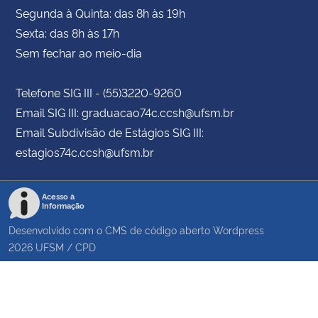
Segunda à Quinta: das 8h às 19h
Sexta: das 8h às 17h
Sem fechar ao meio-dia
Telefone SIG III - (55)3220-9260
Email SIG III: graduacao74c.ccsh@ufsm.br
Email Subdivisão de Estágios SIG III:
estagios74c.ccsh@ufsm.br
Acesso à
Informação
Desenvolvido com o CMS de código aberto
Wordpress
2026
UFSM
/
CPD