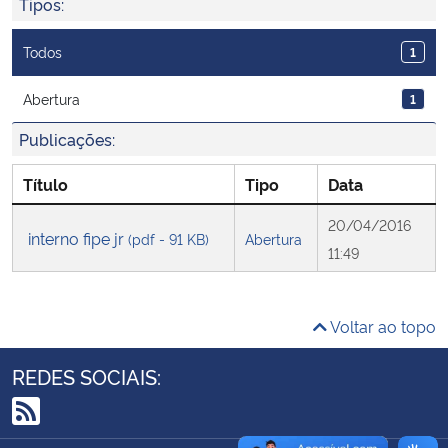
Tipos:
Ministério da Cidadania
Todos
1
Ministério da Saúde
Abertura
1
Ministério de Minas e Energia
Publicações:
Ministério da Ciência, Tecnologia, Inovações e Comunicações
Título
Tipo
Data
20/04/2016
Ministério do Meio Ambiente
interno fipe jr
(pdf - 91 KB)
Abertura
11:49
Ministério do Turismo
Voltar ao topo
Ministério do Desenvolvimento Regional
REDES SOCIAIS:
Controladoria-Geral da União
RSS
Ministério da Mulher, da Família e dos Direitos Humanos