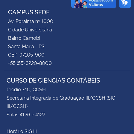
CAMPUS SEDE
Secretaria-Geral
Av. Roraima nº 1000
Cidade Universitária
Secretaria de Governo
Bairro Camobi
Gabinete de Segurança Institucional
Santa Maria - RS
CEP: 97105-900
Advocacia-Geral da União
+55 (55) 3220-8000
Banco Central do Brasil
CURSO DE CIÊNCIAS CONTÁBEIS
Prédio 74C, CCSH
Planalto
Secretaria Integrada de Graduação III/CCSH (SIG
III/CCSH)
Salas 4126 e 4127
Horário SIG III