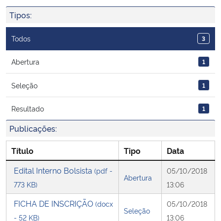
Ministério da Cidadania
Tipos:
Ministério da Saúde
Todos
3
Ministério de Minas e Energia
Abertura
1
Seleção
1
Ministério da Ciência, Tecnologia, Inovações e Comunicações
Resultado
1
Ministério do Meio Ambiente
Publicações:
Ministério do Turismo
Título
Tipo
Data
Ministério do Desenvolvimento Regional
Edital Interno Bolsista
(pdf -
05/10/2018
Abertura
773 KB)
13:06
Controladoria-Geral da União
FICHA DE INSCRIÇÃO
(docx
05/10/2018
Seleção
- 52 KB)
13:06
Ministério da Mulher, da Família e dos Direitos Humanos