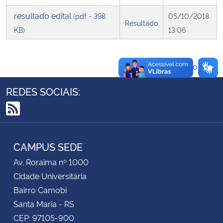
resultado edital
(pdf - 398
05/10/2018
Resultado
Secretaria-Geral
KB)
13:06
Secretaria de Governo
Voltar ao topo
Gabinete de Segurança Institucional
REDES SOCIAIS:
Advocacia-Geral da União
RSS
Banco Central do Brasil
CAMPUS SEDE
Planalto
Av. Roraima nº 1000
Cidade Universitária
Bairro Camobi
Santa Maria - RS
CEP: 97105-900