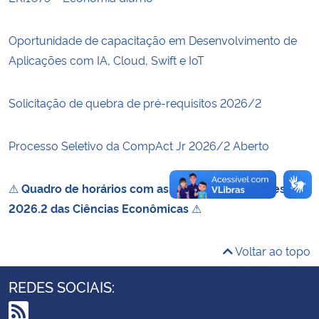
Secretaria-Geral
Oportunidade de capacitação em Desenvolvimento de
Aplicações com IA, Cloud, Swift e IoT
Secretaria de Governo
Solicitação de quebra de pré-requisitos 2026/2
Gabinete de Segurança Institucional
Processo Seletivo da CompAct Jr 2026/2 Aberto
Advocacia-Geral da União
Banco Central do Brasil
⚠
Quadro de horários com as disciplinas do semestre
2026.2 das Ciências Econômicas
⚠
Planalto
Voltar ao topo
REDES SOCIAIS: