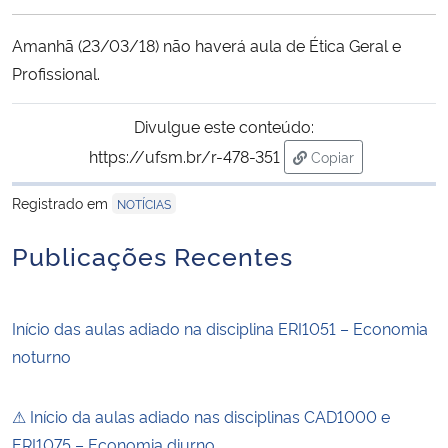
Ministério da Cidadania
Amanhã (23/03/18) não haverá aula de Ética Geral e
Ministério da Saúde
Profissional.
Ministério de Minas e Energia
Divulgue este conteúdo:
https://ufsm.br/r-478-351
Copiar
Ministério da Ciência, Tecnologia, Inovações e Comunicações
para área de trans
Registrado em
NOTÍCIAS
Ministério do Meio Ambiente
Publicações Recentes
Ministério do Turismo
Início das aulas adiado na disciplina ERI1051 – Economia
Ministério do Desenvolvimento Regional
noturno
Controladoria-Geral da União
⚠ Início da aulas adiado nas disciplinas CAD1000 e
Ministério da Mulher, da Família e dos Direitos Humanos
ERI1075 – Economia diurno