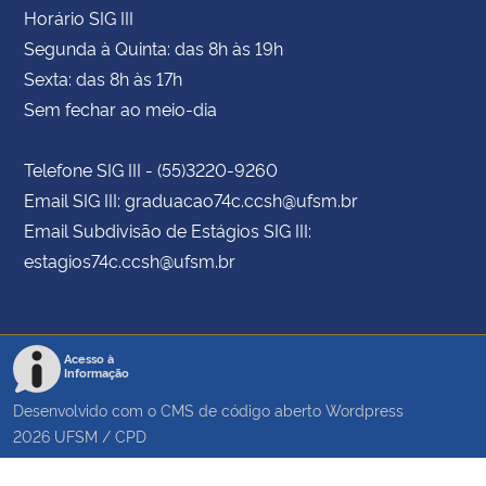
Horário SIG III
Segunda à Quinta: das 8h às 19h
Sexta: das 8h às 17h
Sem fechar ao meio-dia
Telefone SIG III - (55)3220-9260
Email SIG III: graduacao74c.ccsh@ufsm.br
Email Subdivisão de Estágios SIG III:
estagios74c.ccsh@ufsm.br
Acesso à
Informação
Desenvolvido com o CMS de código aberto
Wordpress
2026
UFSM
/
CPD