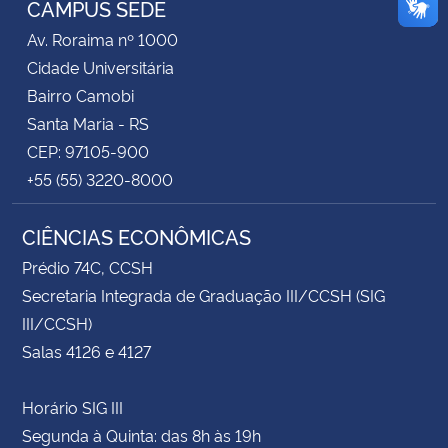
CAMPUS SEDE
Av. Roraima nº 1000
Secretaria-Geral
Cidade Universitária
Bairro Camobi
Secretaria de Governo
Santa Maria - RS
CEP: 97105-900
Gabinete de Segurança Institucional
+55 (55) 3220-8000
Advocacia-Geral da União
CIÊNCIAS ECONÔMICAS
Banco Central do Brasil
Prédio 74C, CCSH
Secretaria Integrada de Graduação III/CCSH (SIG
Planalto
III/CCSH)
Salas 4126 e 4127
Horário SIG III
Segunda à Quinta: das 8h às 19h