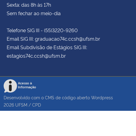
Sexta: das 8h às 17h
Sem fechar ao meio-dia
Telefone SIG III - (55)3220-9260
Email SIG III: graduacao74c.ccsh@ufsm.br
Email Subdivisão de Estágios SIG III:
estagios74c.ccsh@ufsm.br
Acesso à
Informação
Desenvolvido com o CMS de código aberto
Wordpress
2026
UFSM
/
CPD