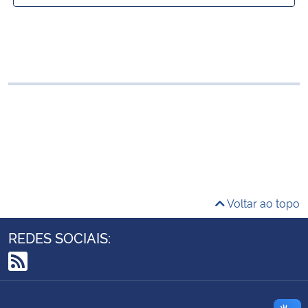
Ministério da Cidadania
Selecionar ano:
Ministério da Saúde
Ministério de Minas e Energia
Ministério da Ciência, Tecnologia, Inovações e Comunicações
Ministério do Meio Ambiente
Ministério do Turismo
Voltar ao topo
Ministério do Desenvolvimento Regional
REDES SOCIAIS:
Controladoria-Geral da União
RSS
Ministério da Mulher, da Família e dos Direitos Humanos