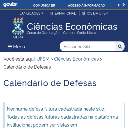
COMUNICA BR
ACESSO À INFORMAÇÃO
PARTI
Casa Civil
LANGUAGES
INTERNATIONAL
SÍTIOS DA UFSM
IR
PARA
Ciências Econômicas
Ministério da Justiça e Segurança Pública
O
Curso de Graduação – Campus Santa Maria
CONTEÚDO
Ministério da Defesa
Buscar no no Sítio
Busca
Busca:
Menu Principal do Sítio
Menu
Busc
Ministério das Relações Exteriores
Você está aqui:
UFSM
>
Ciências Econômicas
>
Calendário de Defesas
Ministério da Economia
Calendário de Defesas
Início do conteúdo
Ministério da Infraestrutura
Ministério da Agricultura, Pecuária e Abastecimento
Nenhuma defesa futura cadastrada neste sítio.
Todas as defesas futuras cadastradas na plataforma
Ministério da Educação
institucional podem ser vistas em