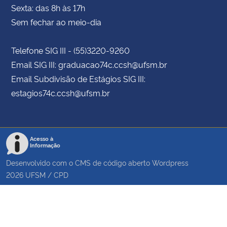
Sexta: das 8h às 17h
Sem fechar ao meio-dia
Telefone SIG III - (55)3220-9260
Email SIG III: graduacao74c.ccsh@ufsm.br
Email Subdivisão de Estágios SIG III:
estagios74c.ccsh@ufsm.br
Acesso à
Informação
Desenvolvido com o CMS de código aberto
Wordpress
2026
UFSM
/
CPD