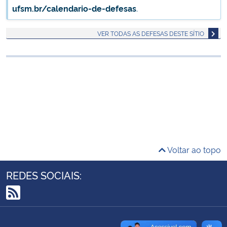
ufsm.br/calendario-de-defesas
.
Ministério da Cidadania
VER TODAS AS DEFESAS DESTE SÍTIO
Ministério da Saúde
Ministério de Minas e Energia
Ministério da Ciência, Tecnologia, Inovações e Comunicações
Ministério do Meio Ambiente
Ministério do Turismo
Voltar ao topo
Ministério do Desenvolvimento Regional
REDES SOCIAIS:
Controladoria-Geral da União
RSS
Ministério da Mulher, da Família e dos Direitos Humanos