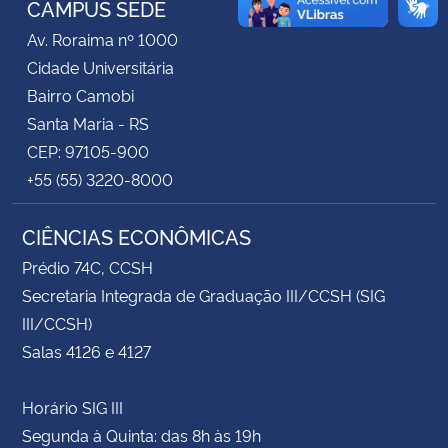
CAMPUS SEDE
Av. Roraima nº 1000
Secretaria-Geral
Cidade Universitária
Bairro Camobi
Secretaria de Governo
Santa Maria - RS
CEP: 97105-900
Gabinete de Segurança Institucional
+55 (55) 3220-8000
Advocacia-Geral da União
CIÊNCIAS ECONÔMICAS
Banco Central do Brasil
Prédio 74C, CCSH
Secretaria Integrada de Graduação III/CCSH (SIG
Planalto
III/CCSH)
Salas 4126 e 4127
Horário SIG III
Segunda à Quinta: das 8h às 19h