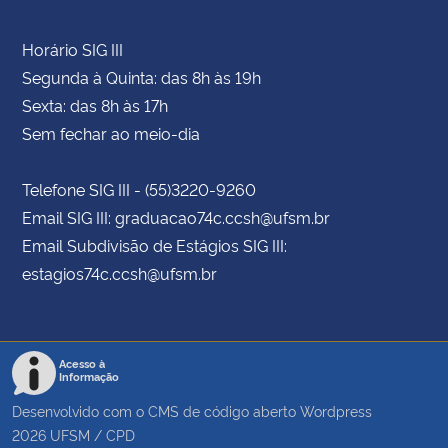
Horário SIG III
Segunda à Quinta: das 8h às 19h
Sexta: das 8h às 17h
Sem fechar ao meio-dia
Telefone SIG III - (55)3220-9260
Email SIG III: graduacao74c.ccsh@ufsm.br
Email Subdivisão de Estágios SIG III:
estagios74c.ccsh@ufsm.br
Acesso à
Informação
Desenvolvido com o CMS de código aberto
Wordpress
2026
UFSM
/
CPD