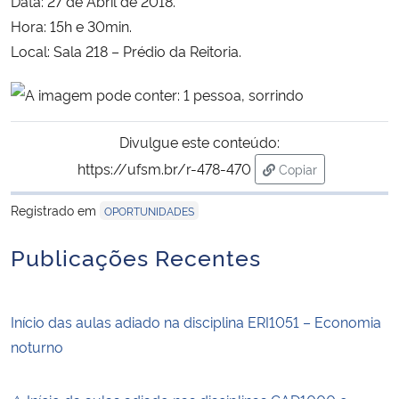
Data: 27 de Abril de 2018.
Hora: 15h e 30min.
Secretaria-Geral
Local: Sala 218 – Prédio da Reitoria.
Secretaria de Governo
Gabinete de Segurança Institucional
Divulgue este conteúdo:
https://ufsm.br/r-478-470
Copiar
Advocacia-Geral da União
para área de trans
Registrado em
OPORTUNIDADES
Banco Central do Brasil
Publicações Recentes
Planalto
Início das aulas adiado na disciplina ERI1051 – Economia
noturno