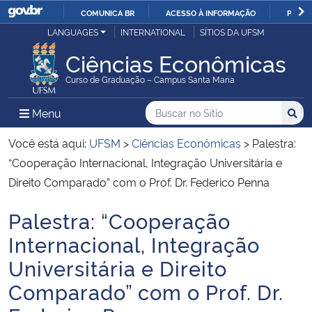
COMUNICA BR
ACESSO À INFORMAÇÃO
PARTI
Casa Civil
LANGUAGES
INTERNATIONAL
SÍTIOS DA UFSM
IR
PARA
Ciências Econômicas
Ministério da Justiça e Segurança Pública
O
Curso de Graduação – Campus Santa Maria
CONTEÚDO
Ministério da Defesa
Buscar no no Sítio
Busca
Busca:
Menu Principal do Sítio
Menu
Busc
Ministério das Relações Exteriores
Você está aqui:
UFSM
>
Ciências Econômicas
>
Palestra:
“Cooperação Internacional, Integração Universitária e
Ministério da Economia
Direito Comparado” com o Prof. Dr. Federico Penna
Palestra: “Cooperação
Ministério da Infraestrutura
Início do conteúdo
Internacional, Integração
Ministério da Agricultura, Pecuária e Abastecimento
Universitária e Direito
Comparado” com o Prof. Dr.
Ministério da Educação