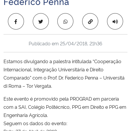
Federico Penna
Ministério da Cidadania
Copiar para área 
Ministério da Saúde
Ministério de Minas e Energia
Publicado em
25/04/2018, 21h36
Ministério da Ciência, Tecnologia, Inovações e Comunicações
Estamos divulgando a palestra intitulada “Cooperação
Ministério do Meio Ambiente
Internacional, Integração Universitária e Direito
Comparado” com o Prof. Dr. Federico Penna – Universitá
Ministério do Turismo
di Roma – Tor Vergata.
Este evento é promovido pela PROGRAD em parceria
Ministério do Desenvolvimento Regional
com a SAI, Colégio Politécnico, PPG em Direito e PPG em
Controladoria-Geral da União
Engenharia Agrícola.
Seguem os dados do evento:
Ministério da Mulher, da Família e dos Direitos Humanos