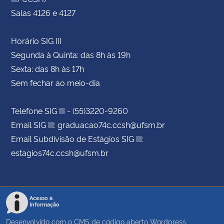
Salas 4126 e 4127
Horário SIG III
Segunda à Quinta: das 8h às 19h
Sexta: das 8h às 17h
Sem fechar ao meio-dia
Telefone SIG III - (55)3220-9260
Email SIG III: graduacao74c.ccsh@ufsm.br
Email Subdivisão de Estágios SIG III:
estagios74c.ccsh@ufsm.br
Acesso à
Informação
Desenvolvido com o CMS de código aberto
Wordpress