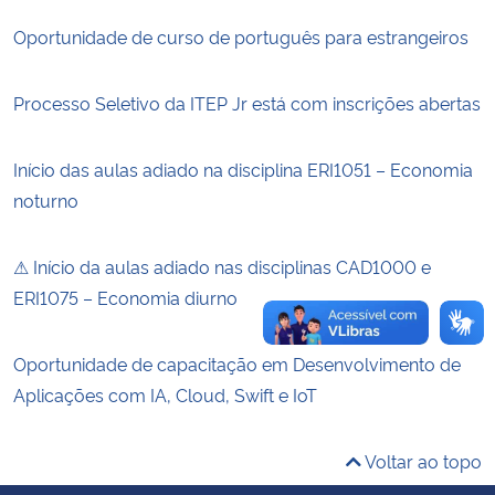
Oportunidade de curso de português para estrangeiros
Secretaria-Geral
Processo Seletivo da ITEP Jr está com inscrições abertas
Secretaria de Governo
Início das aulas adiado na disciplina ERI1051 – Economia
Gabinete de Segurança Institucional
noturno
Advocacia-Geral da União
⚠ Início da aulas adiado nas disciplinas CAD1000 e
Banco Central do Brasil
ERI1075 – Economia diurno
Planalto
Oportunidade de capacitação em Desenvolvimento de
Aplicações com IA, Cloud, Swift e IoT
Voltar ao topo