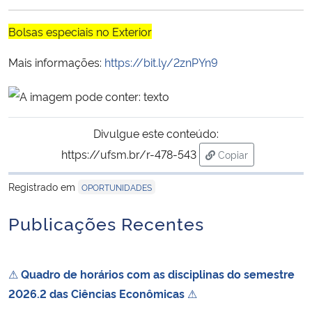
Ministério da Cidadania
Bolsas especiais no Exterior
Ministério da Saúde
Mais informações:
https://bit.ly/2znPYn9
Ministério de Minas e Energia
Ministério da Ciência, Tecnologia, Inovações e Comunicações
Divulgue este conteúdo:
https://ufsm.br/r-478-543
Copiar
Ministério do Meio Ambiente
para área de trans
Registrado em
OPORTUNIDADES
Ministério do Turismo
Publicações Recentes
Ministério do Desenvolvimento Regional
Controladoria-Geral da União
⚠
Quadro de horários com as disciplinas do semestre
2026.2 das Ciências Econômicas
⚠
Ministério da Mulher, da Família e dos Direitos Humanos