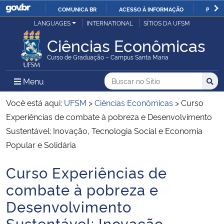
COMUNICA BR
ACESSO À INFORMAÇÃO
PARTI
Casa Civil
LANGUAGES
INTERNATIONAL
SÍTIOS DA UFSM
IR
PARA
Ciências Econômicas
Ministério da Justiça e Segurança Pública
O
Curso de Graduação – Campus Santa Maria
CONTEÚDO
Ministério da Defesa
Buscar no no Sítio
Busca
Busca:
Menu Principal do Sítio
Menu
Busc
Ministério das Relações Exteriores
Você está aqui:
UFSM
>
Ciências Econômicas
>
Curso
Experiências de combate à pobreza e Desenvolvimento
Ministério da Economia
Sustentável: Inovação, Tecnologia Social e Economia
Popular e Solidária
Ministério da Infraestrutura
Curso Experiências de
Início do conteúdo
Ministério da Agricultura, Pecuária e Abastecimento
combate à pobreza e
Desenvolvimento
Ministério da Educação
Sustentável: Inovação,