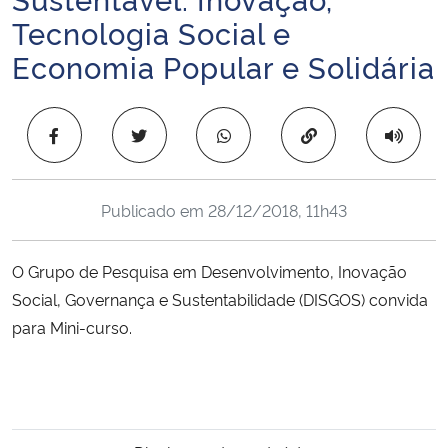
Ministério da Cidadania
Tecnologia Social e
Economia Popular e Solidária
Ministério da Saúde
Ministério de Minas e Energia
Copiar para área 
Ministério da Ciência, Tecnologia, Inovações e Comunicações
Publicado em
28/12/2018, 11h43
Ministério do Meio Ambiente
O Grupo de Pesquisa em Desenvolvimento, Inovação
Ministério do Turismo
Social, Governança e Sustentabilidade (DISGOS) convida
para Mini-curso.
Ministério do Desenvolvimento Regional
Controladoria-Geral da União
Ministério da Mulher, da Família e dos Direitos Humanos