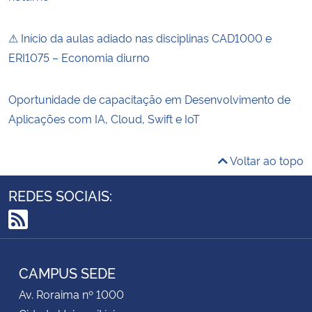
⚠ Início da aulas adiado nas disciplinas CAD1000 e
ERI1075 – Economia diurno
Oportunidade de capacitação em Desenvolvimento de
Aplicações com IA, Cloud, Swift e IoT
Voltar ao topo
REDES SOCIAIS:
RSS
CAMPUS SEDE
Av. Roraima nº 1000