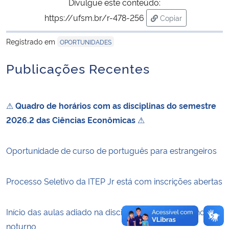
Divulgue este conteúdo:
https://ufsm.br/r-478-256
Copiar
Secretaria-Geral
para área de trans
Registrado em
OPORTUNIDADES
Secretaria de Governo
Publicações Recentes
Gabinete de Segurança Institucional
⚠
Quadro de horários com as disciplinas do semestre
Advocacia-Geral da União
2026.2 das Ciências Econômicas
⚠
Banco Central do Brasil
Oportunidade de curso de português para estrangeiros
Planalto
Processo Seletivo da ITEP Jr está com inscrições abertas
Início das aulas adiado na disciplina ERI1051 – Economia
noturno