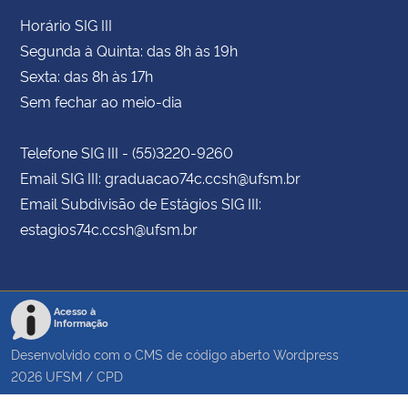
Horário SIG III
Segunda à Quinta: das 8h às 19h
Sexta: das 8h às 17h
Sem fechar ao meio-dia
Telefone SIG III - (55)3220-9260
Email SIG III: graduacao74c.ccsh@ufsm.br
Email Subdivisão de Estágios SIG III:
estagios74c.ccsh@ufsm.br
Acesso à
Informação
Desenvolvido com o CMS de código aberto
Wordpress
2026
UFSM
/
CPD