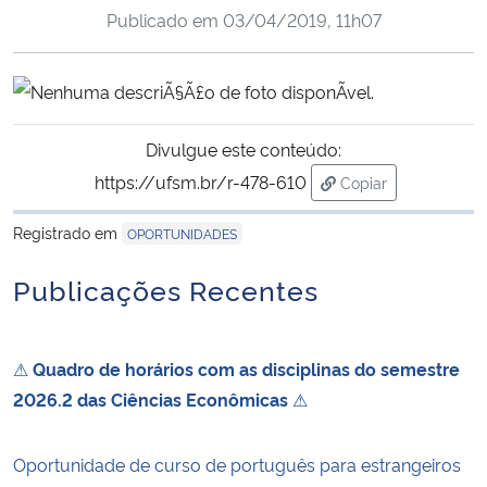
Publicado em
03/04/2019, 11h07
Ministério da Cidadania
Ministério da Saúde
Ministério de Minas e Energia
Divulgue este conteúdo:
https://ufsm.br/r-478-610
Copiar
Ministério da Ciência, Tecnologia, Inovações e Comunicações
para área de trans
Registrado em
OPORTUNIDADES
Ministério do Meio Ambiente
Publicações Recentes
Ministério do Turismo
Ministério do Desenvolvimento Regional
⚠
Quadro de horários com as disciplinas do semestre
2026.2 das Ciências Econômicas
⚠
Controladoria-Geral da União
Oportunidade de curso de português para estrangeiros
Ministério da Mulher, da Família e dos Direitos Humanos