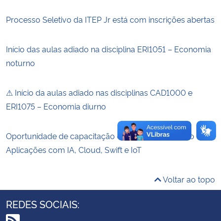
Processo Seletivo da ITEP Jr está com inscrições abertas
Secretaria-Geral
Início das aulas adiado na disciplina ERI1051 – Economia
Secretaria de Governo
noturno
Gabinete de Segurança Institucional
⚠ Início da aulas adiado nas disciplinas CAD1000 e
Advocacia-Geral da União
ERI1075 – Economia diurno
Banco Central do Brasil
Oportunidade de capacitação em Desenvolvimento de
Aplicações com IA, Cloud, Swift e IoT
Planalto
Voltar ao topo
REDES SOCIAIS: