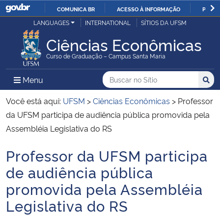
COMUNICA BR
ACESSO À INFORMAÇÃO
PARTI
Casa Civil
LANGUAGES
INTERNATIONAL
SÍTIOS DA UFSM
IR
PARA
Ciências Econômicas
Ministério da Justiça e Segurança Pública
O
Curso de Graduação – Campus Santa Maria
CONTEÚDO
Ministério da Defesa
Buscar no no Sítio
Busca
Busca:
Menu Principal do Sítio
Menu
Busc
Ministério das Relações Exteriores
Você está aqui:
UFSM
>
Ciências Econômicas
>
Professor
da UFSM participa de audiência pública promovida pela
Ministério da Economia
Assembléia Legislativa do RS
Professor da UFSM participa
Ministério da Infraestrutura
Início do conteúdo
de audiência pública
Ministério da Agricultura, Pecuária e Abastecimento
promovida pela Assembléia
Legislativa do RS
Ministério da Educação