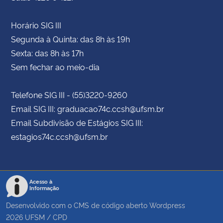
Horário SIG III
Segunda à Quinta: das 8h às 19h
Sexta: das 8h às 17h
Sem fechar ao meio-dia
Telefone SIG III - (55)3220-9260
Email SIG III: graduacao74c.ccsh@ufsm.br
Email Subdivisão de Estágios SIG III:
estagios74c.ccsh@ufsm.br
Acesso à
Informação
Desenvolvido com o CMS de código aberto
Wordpress
2026
UFSM
/
CPD