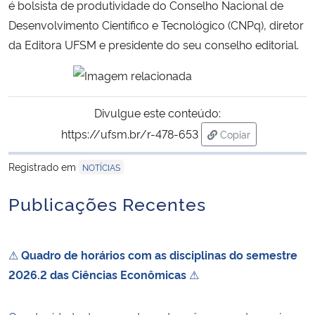
é bolsista de produtividade do Conselho Nacional de
Desenvolvimento Científico e Tecnológico (CNPq), diretor
Secretaria-Geral
da Editora UFSM e presidente do seu conselho editorial.
Secretaria de Governo
Gabinete de Segurança Institucional
Divulgue este conteúdo:
https://ufsm.br/r-478-653
Copiar
Advocacia-Geral da União
para área de trans
Registrado em
NOTÍCIAS
Banco Central do Brasil
Publicações Recentes
Planalto
⚠
Quadro de horários com as disciplinas do semestre
2026.2 das Ciências Econômicas
⚠