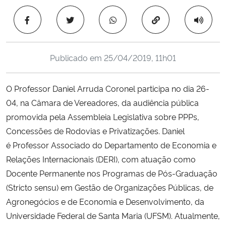
Ministério da Cidadania
Copiar para área 
Ministério da Saúde
Publicado em
25/04/2019, 11h01
Ministério de Minas e Energia
O Professor Daniel Arruda Coronel participa no dia 26-
Ministério da Ciência, Tecnologia, Inovações e Comunicações
04, na Câmara de Vereadores, da audiência pública
promovida pela Assembleia Legislativa sobre PPPs,
Ministério do Meio Ambiente
Concessões de Rodovias e Privatizações. Daniel
Ministério do Turismo
é Professor Associado do Departamento de Economia e
Relações Internacionais (DERI), com atuação como
Ministério do Desenvolvimento Regional
Docente Permanente nos Programas de Pós-Graduação
(Stricto sensu) em Gestão de Organizações Públicas, de
Controladoria-Geral da União
Agronegócios e de Economia e Desenvolvimento, da
Universidade Federal de Santa Maria (UFSM). Atualmente,
Ministério da Mulher, da Família e dos Direitos Humanos