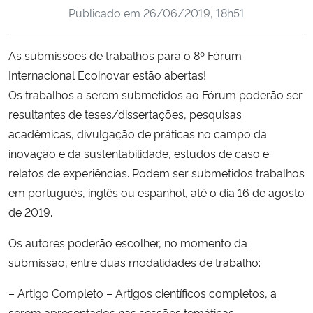
Publicado em
26/06/2019, 18h51
Ministério da Cidadania
Ministério da Saúde
As submissões de trabalhos para o 8º Fórum
Internacional Ecoinovar estão abertas!
Ministério de Minas e Energia
Os trabalhos a serem submetidos ao Fórum poderão ser
resultantes de teses/dissertações, pesquisas
Ministério da Ciência, Tecnologia, Inovações e Comunicações
acadêmicas, divulgação de práticas no campo da
inovação e da sustentabilidade, estudos de caso e
Ministério do Meio Ambiente
relatos de experiências. Podem ser submetidos trabalhos
em português, inglês ou espanhol, até o dia 16 de agosto
Ministério do Turismo
de 2019.
Ministério do Desenvolvimento Regional
Os autores poderão escolher, no momento da
submissão, entre duas modalidades de t
rabalho:
Controladoria-Geral da União
– Artigo Completo – Artigos científicos completos, a
Ministério da Mulher, da Família e dos Direitos Humanos
serem apresentados nas sessões temáticas