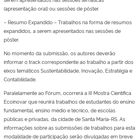
(apresentação oral) ou sessões de pôster.
Secretaria-Geral
– Resumo Expandido – Trabalhos na forma de resumos
expandidos, a serem apresentados nas sessões de
Secretaria de Governo
pôster.
Gabinete de Segurança Institucional
No momento da submissão, os autores deverão
informar o track correspondente ao trabalho a partir dos
Advocacia-Geral da União
eixos temáticos Sustentabilidade, Inovação, Estratégia e
Contabilidade.
Banco Central do Brasil
Paralelamente ao Fórum, ocorrerá a III Mostra Científica
Planalto
Ecoinovar que reunirá trabalhos de estudantes do ensino
fundamental, ensino médio e técnico, de escolas
públicas e privadas, da cidade de Santa Maria-RS. As
informações sobre as submissões de trabalhos para esta
modalidade de participação serão divulgadas em breve.