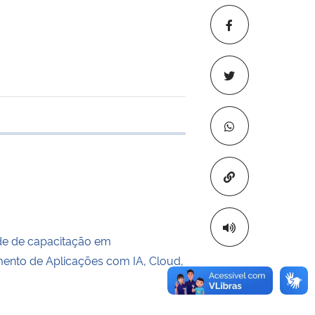
 transferência
Copiar para áre
de de capacitação em
ento de Aplicações com IA, Cloud,