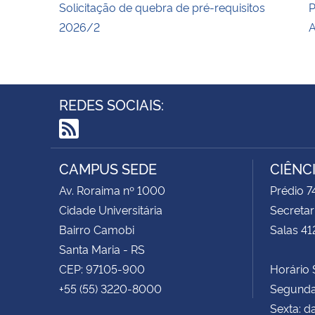
Solicitação de quebra de pré-requisitos
P
2026/2
A
REDES SOCIAIS:
RSS
CAMPUS SEDE
CIÊNC
Av. Roraima nº 1000
Prédio 
Cidade Universitária
Secretar
Bairro Camobi
Salas 41
Santa Maria - RS
CEP: 97105-900
Horário S
+55 (55) 3220-8000
Segunda 
Sexta: d