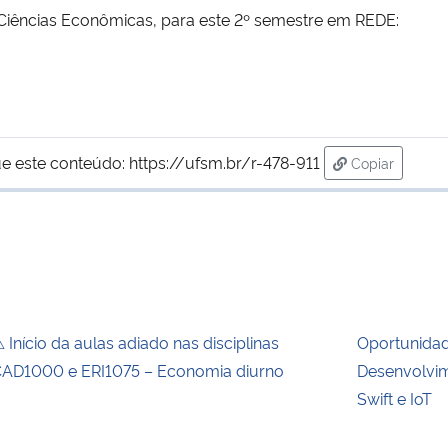
 Ciências Econômicas, para este 2º semestre em REDE:
e este conteúdo:
https://ufsm.br/r-478-911
Copiar
para área de
 Início da aulas adiado nas disciplinas
Oportunida
AD1000 e ERI1075 – Economia diurno
Desenvolvim
Swift e IoT