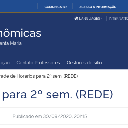
COMUNICA BR
ACESSO À INFORMAÇÃO
Ministério da Defesa
Ministério das Relações
Mini
IR
LANGUAGES
INTERNATI
Exteriores
PARA
nômicas
O
Ministério da Cidadania
Ministério da Saúde
Mini
CONTEÚDO
anta Maria
ação
Contato Professores
Gestores do sítio
Ministério do
Controladoria-Geral da
Mini
Desenvolvimento Regional
União
Famí
rade de Horários para 2º sem. (REDE)
Hum
 para 2º sem. (REDE)
Advocacia-Geral da União
Banco Central do Brasil
Plan
Publicado em
30/09/2020, 20h15