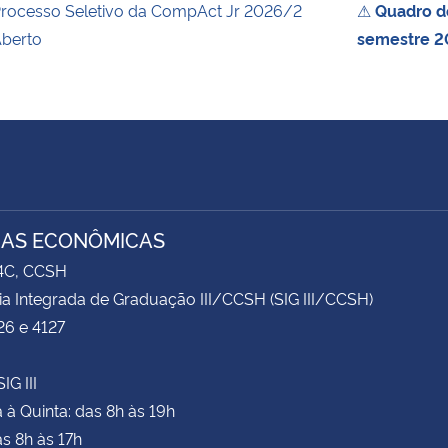
rocesso Seletivo da CompAct Jr 2026/2
⚠
Quadro de
berto
semestre 2
IAS ECONÔMICAS
74C, CCSH
ia Integrada de Graduação III/CCSH (SIG III/CCSH)
26 e 4127
IG III
à Quinta: das 8h às 19h
as 8h às 17h