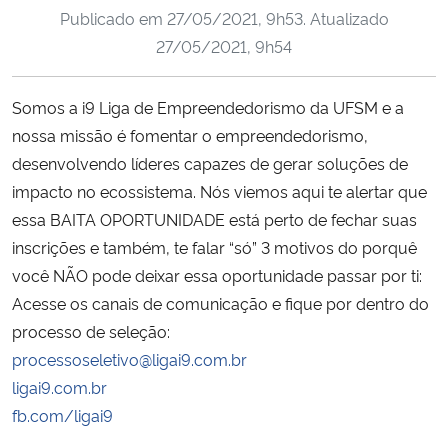
Publicado em
27/05/2021, 9h53
. Atualizado
Ministério da Cidadania
27/05/2021, 9h54
Ministério da Saúde
Somos a i9 Liga de Empreendedorismo da UFSM e a
Ministério de Minas e Energia
nossa missão é fomentar o empreendedorismo,
desenvolvendo líderes capazes de gerar soluções de
Ministério da Ciência, Tecnologia, Inovações e Comunicações
impacto no ecossistema. Nós viemos aqui te alertar que
essa BAITA OPORTUNIDADE está perto de fechar suas
Ministério do Meio Ambiente
inscrições e também, te falar “só” 3 motivos do porquê
você NÃO pode deixar essa oportunidade passar por ti:
Ministério do Turismo
Acesse os canais de comunicação e fique por dentro do
processo de seleção:
Ministério do Desenvolvimento Regional
processoseletivo@ligai9.com.br
ligai9.com.br
Controladoria-Geral da União
fb.com/ligai9
Ministério da Mulher, da Família e dos Direitos Humanos