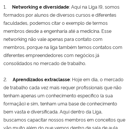
1.
Networking e diversidade
: Aqui na Liga I9, somos
Secretaria-Geral
formados por alunos de diversos cursos e diferentes
faculdades, podemos citar o exemplo de termos
Secretaria de Governo
membros desde a engenharia até a medicina. Esse
networking não vale apenas para contato com
Gabinete de Segurança Institucional
membros, porque na liga também temos contatos com
diferentes empreendedores com negócios já
Advocacia-Geral da União
consolidados no mercado de trabalho.
Banco Central do Brasil
2.
Aprendizados extraclasse
: Hoje em dia, o mercado
de trabalho cada vez mais requer profissionais que não
Planalto
tenham apenas um conhecimento específico (a sua
formação) e sim, tenham uma base de conhecimento
bem vasta e diversificada. Aqui dentro da Liga,
buscamos capacitar nossos membros em conceitos que
vão muito além do que vemos dentro de sala de aula,