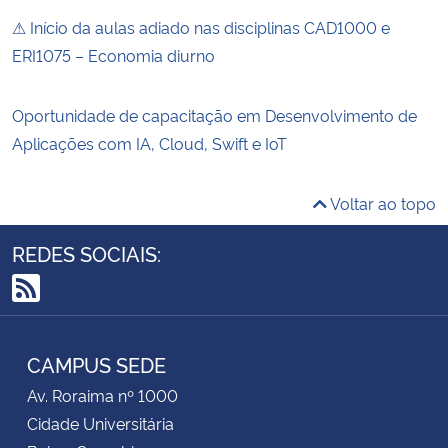
⚠ Início da aulas adiado nas disciplinas CAD1000 e
ERI1075 – Economia diurno
Oportunidade de capacitação em Desenvolvimento de
Aplicações com IA, Cloud, Swift e IoT
Voltar ao topo
REDES SOCIAIS:
RSS
CAMPUS SEDE
Av. Roraima nº 1000
Cidade Universitária