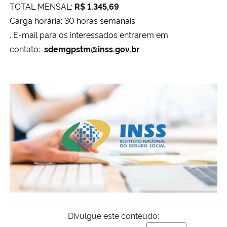
TOTAL MENSAL:
R$ 1.345,69
Carga horária: 30 horas semanais
Secretaria-Geral
. E-mail para os interessados entrarem em
contato:
sdemgpstm@inss.gov
.br
Secretaria de Governo
Gabinete de Segurança Institucional
Advocacia-Geral da União
Banco Central do Brasil
Planalto
Divulgue este conteúdo: