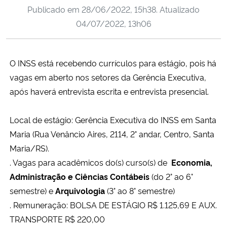
Publicado em
28/06/2022, 15h38
. Atualizado
Ministério da Cidadania
04/07/2022, 13h06
Ministério da Saúde
O INSS está recebendo currículos para estágio, pois há
Ministério de Minas e Energia
vagas em aberto nos setores da Gerência Executiva,
Ministério da Ciência, Tecnologia, Inovações e Comunicações
após haverá entrevista escrita e entrevista presencial.
Ministério do Meio Ambiente
Local de estágio: Gerência Executiva do INSS em Santa
Maria (Rua Venâncio Aires, 2114, 2° andar, Centro, Santa
Ministério do Turismo
Maria/RS).
. Vagas para acadêmicos do(s) curso(s) de
Economia,
Ministério do Desenvolvimento Regional
Administração e Ciências Contábeis
(do 2° ao 6°
semestre) e
Arquivologia
(3° ao 8° semestre)
Controladoria-Geral da União
. Remuneração: BOLSA DE ESTÁGIO R$ 1.125,69 E
AUX.
TRANSPORTE R$ 220,00
Ministério da Mulher, da Família e dos Direitos Humanos