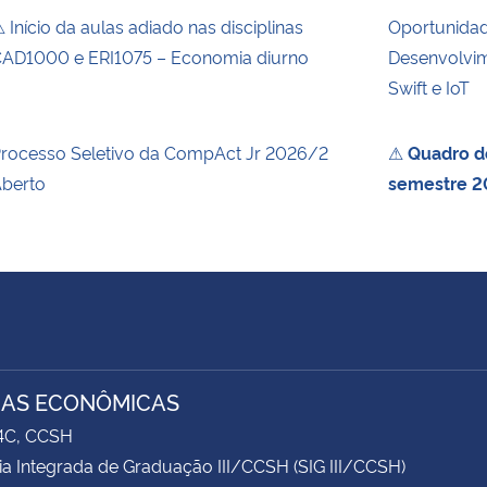
 Início da aulas adiado nas disciplinas
Oportunida
AD1000 e ERI1075 – Economia diurno
Desenvolvim
Swift e IoT
rocesso Seletivo da CompAct Jr 2026/2
⚠
Quadro de
berto
semestre 2
IAS ECONÔMICAS
74C, CCSH
ia Integrada de Graduação III/CCSH (SIG III/CCSH)