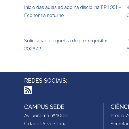
Início das aulas adiado na disciplina ERI1051 –
⚠
Economia noturno
C
Solicitação de quebra de pré-requisitos
P
2026/2
A
REDES SOCIAIS:
RSS
CAMPUS SEDE
CIÊNC
Av. Roraima nº 1000
Prédio 
Cidade Universitária
Secretar