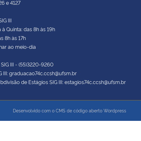
26 e 4127
IG III
à Quinta: das 8h às 19h
as 8h às 17h
har ao meio-dia
 SIG III - (55)3220-9260
G III: graduacao74c.ccsh@ufsm.br
bdivisão de Estágios SIG III: estagios74c.ccsh@ufsm.br
Desenvolvido com o CMS de código aberto
Wordpress