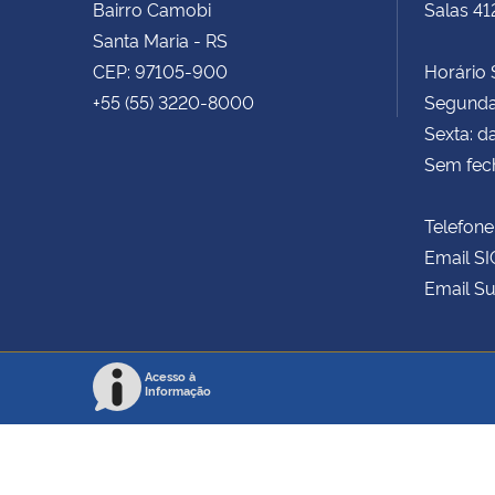
Bairro Camobi
Salas 41
Santa Maria - RS
CEP: 97105-900
Horário S
+55 (55) 3220-8000
Segunda 
Sexta: d
Sem fec
Telefone
Email SI
Email Su
Acesso à
Informação