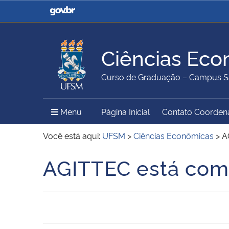
Casa Civil
Ministério da Justiça e
Segurança Pública
Ciências Eco
Ministério da Agricultura,
Ministério da Educação
Curso de Graduação – Campus S
Pecuária e Abastecimento
Menu Principal do Sítio
Menu
Página Inicial
Contato Coorden
Ministério do Meio Ambiente
Ministério do Turismo
Você está aqui:
UFSM
>
Ciências Econômicas
>
A
AGITTEC está com 
Início do conteúdo
Secretaria de Governo
Gabinete de Segurança
Institucional