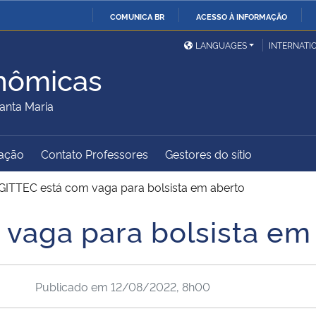
COMUNICA BR
ACESSO À INFORMAÇÃO
Ministério da Defesa
Ministério das Relações
Mini
IR
LANGUAGES
INTERNATI
Exteriores
PARA
nômicas
O
Ministério da Cidadania
Ministério da Saúde
Mini
CONTEÚDO
anta Maria
ação
Contato Professores
Gestores do sítio
Ministério do
Controladoria-Geral da
Mini
Desenvolvimento Regional
União
Famí
GITTEC está com vaga para bolsista em aberto
Hum
vaga para bolsista em
Advocacia-Geral da União
Banco Central do Brasil
Plan
Publicado em
12/08/2022, 8h00