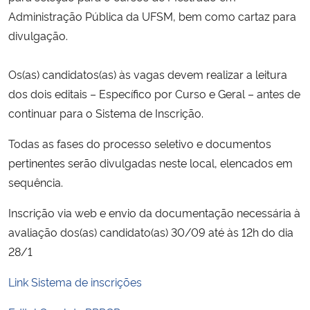
Administração Pública da UFSM, bem como cartaz para
Secretaria-Geral
divulgação.
Secretaria de Governo
Os(as) candidatos(as) às vagas devem realizar a leitura
dos dois editais – Específico por Curso e Geral – antes de
Gabinete de Segurança Institucional
continuar para o Sistema de Inscrição.
Todas as fases do processo seletivo e documentos
Advocacia-Geral da União
pertinentes serão divulgadas neste local, elencados em
Banco Central do Brasil
sequência.
Inscrição via web e envio da documentação necessária à
Planalto
avaliação dos(as) candidato(as) 30/09 até às 12h do dia
28/1
Link Sistema de inscrições