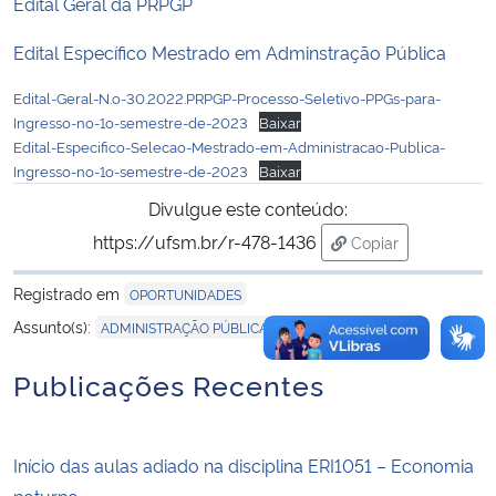
Edital Geral da PRPGP
Edital Específico Mestrado em Adminstração Pública
Edital-Geral-N.o-30.2022.PRPGP-Processo-Seletivo-PPGs-para-
Ingresso-no-1o-semestre-de-2023
Baixar
Edital-Especifico-Selecao-Mestrado-em-Administracao-Publica-
Ingresso-no-1o-semestre-de-2023
Baixar
Divulgue este conteúdo:
https://ufsm.br/r-478-1436
Copiar
para área de tran
Registrado em
OPORTUNIDADES
,
,
Assunto(s):
ADMINISTRAÇÃO PÚBLICA
EDITAL
MESTRADO
Publicações Recentes
Início das aulas adiado na disciplina ERI1051 – Economia
noturno