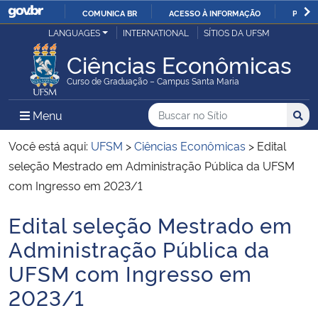
COMUNICA BR
ACESSO À INFORMAÇÃO
PARTI
Casa Civil
LANGUAGES
INTERNATIONAL
SÍTIOS DA UFSM
IR
PARA
Ciências Econômicas
Ministério da Justiça e Segurança Pública
O
Curso de Graduação – Campus Santa Maria
CONTEÚDO
Ministério da Defesa
Buscar no no Sítio
Busca
Busca:
Menu Principal do Sítio
Menu
Busc
Ministério das Relações Exteriores
Você está aqui:
UFSM
>
Ciências Econômicas
>
Edital
seleção Mestrado em Administração Pública da UFSM
Ministério da Economia
com Ingresso em 2023/1
Edital seleção Mestrado em
Ministério da Infraestrutura
Início do conteúdo
Administração Pública da
Ministério da Agricultura, Pecuária e Abastecimento
UFSM com Ingresso em
2023/1
Ministério da Educação