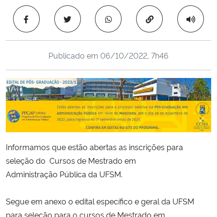
Ministério da Cidadania
Copiar para área 
Ministério da Saúde
Publicado em
06/10/2022, 7h46
Ministério de Minas e Energia
Ministério da Ciência, Tecnologia, Inovações e Comunicações
Ministério do Meio Ambiente
Ministério do Turismo
Informamos que estão abertas as inscrições para
seleção do Cursos de Mestrado em
Ministério do Desenvolvimento Regional
Administração Pública da UFSM.
Controladoria-Geral da União
Segue em anexo o edital específico e geral da UFSM
para seleção para o cursos de Mestrado em
Ministério da Mulher, da Família e dos Direitos Humanos