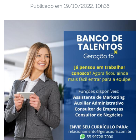
Publicado em
19/10/2022, 10h36
Ministério da Cidadania
Ministério da Saúde
Ministério de Minas e Energia
Ministério da Ciência, Tecnologia, Inovações e Comunicações
Ministério do Meio Ambiente
Ministério do Turismo
Ministério do Desenvolvimento Regional
Controladoria-Geral da União
Ministério da Mulher, da Família e dos Direitos Humanos