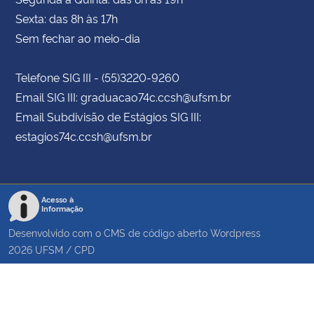
Sexta: das 8h às 17h
Sem fechar ao meio-dia
Telefone SIG III - (55)3220-9260
Email SIG III: graduacao74c.ccsh@ufsm.br
Email Subdivisão de Estágios SIG III:
estagios74c.ccsh@ufsm.br
Acesso à
Informação
Desenvolvido com o CMS de código aberto
Wordpress
2026
UFSM
/
CPD