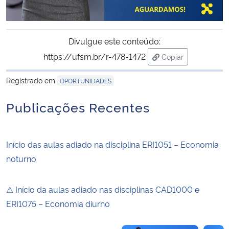
Secretaria-Geral
Divulgue este conteúdo:
Secretaria de Governo
https://ufsm.br/r-478-1472
Copiar
para área de trans
Gabinete de Segurança Institucional
Registrado em
OPORTUNIDADES
Publicações Recentes
Advocacia-Geral da União
Banco Central do Brasil
Início das aulas adiado na disciplina ERI1051 – Economia
noturno
Planalto
⚠ Início da aulas adiado nas disciplinas CAD1000 e
ERI1075 – Economia diurno