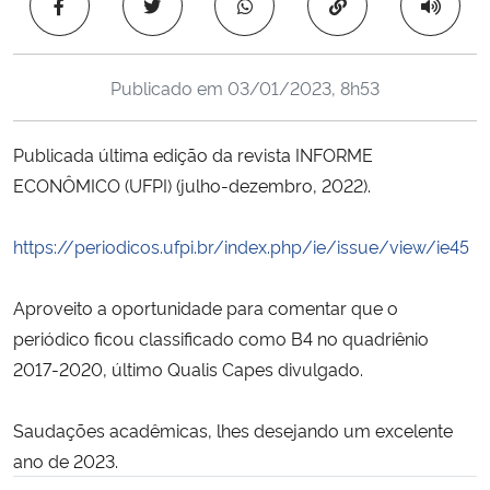
Copiar para área 
Ministério da Cidadania
Ministério da Saúde
Publicado em
03/01/2023, 8h53
Ministério de Minas e Energia
Publicada última edição da revista INFORME
ECONÔMICO (UFPI) (julho-dezembro, 2022).
Ministério da Ciência, Tecnologia, Inovações e Comunicações
https://periodicos.ufpi.br/index.php/ie/issue/view/ie45
Ministério do Meio Ambiente
Aproveito a oportunidade para comentar que o
Ministério do Turismo
periódico ficou classificado como B4 no quadriênio
2017-2020, último Qualis Capes divulgado.
Ministério do Desenvolvimento Regional
Controladoria-Geral da União
Saudações acadêmicas, lhes desejando um excelente
ano de 2023.
Ministério da Mulher, da Família e dos Direitos Humanos