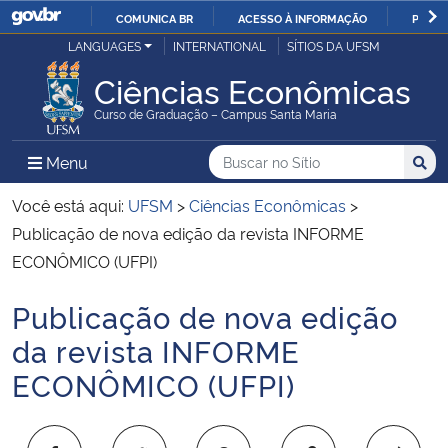
COMUNICA BR
ACESSO À INFORMAÇÃO
PARTI
Casa Civil
LANGUAGES
INTERNATIONAL
SÍTIOS DA UFSM
IR
PARA
Ciências Econômicas
Ministério da Justiça e Segurança Pública
O
Curso de Graduação – Campus Santa Maria
CONTEÚDO
Ministério da Defesa
Buscar no no Sítio
Busca
Busca:
Menu Principal do Sítio
Menu
Busc
Ministério das Relações Exteriores
Você está aqui:
UFSM
>
Ciências Econômicas
>
Publicação de nova edição da revista INFORME
Ministério da Economia
ECONÔMICO (UFPI)
Publicação de nova edição
Ministério da Infraestrutura
Início do conteúdo
da revista INFORME
Ministério da Agricultura, Pecuária e Abastecimento
ECONÔMICO (UFPI)
Ministério da Educação