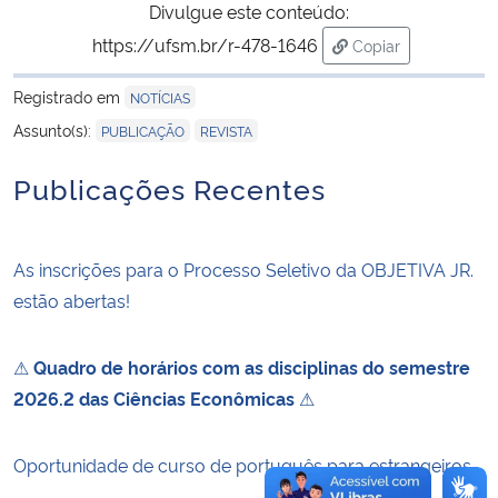
Divulgue este conteúdo:
https://ufsm.br/r-478-1646
Copiar
Secretaria-Geral
para área de tran
Registrado em
NOTÍCIAS
Secretaria de Governo
,
Assunto(s):
PUBLICAÇÃO
REVISTA
Gabinete de Segurança Institucional
Publicações Recentes
Advocacia-Geral da União
As inscrições para o Processo Seletivo da OBJETIVA JR.
Banco Central do Brasil
estão abertas!
Planalto
⚠
Quadro de horários com as disciplinas do semestre
2026.2 das Ciências Econômicas
⚠
Oportunidade de curso de português para estrangeiros