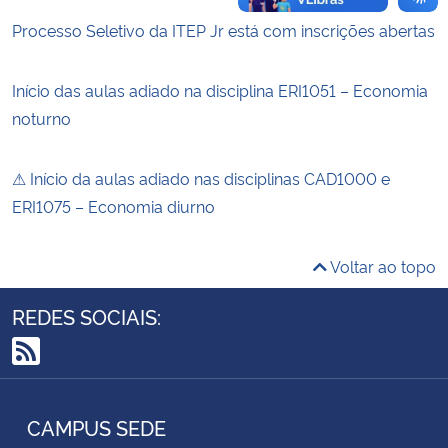
Processo Seletivo da ITEP Jr está com inscrições abertas
Início das aulas adiado na disciplina ERI1051 – Economia
noturno
⚠ Início da aulas adiado nas disciplinas CAD1000 e
ERI1075 – Economia diurno
Voltar ao topo
REDES SOCIAIS:
RSS
CAMPUS SEDE