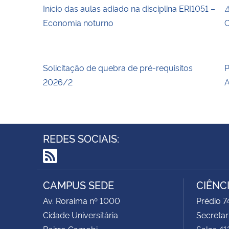
Início das aulas adiado na disciplina ERI1051 –
⚠
Economia noturno
C
Solicitação de quebra de pré-requisitos
P
2026/2
A
REDES SOCIAIS:
RSS
CAMPUS SEDE
CIÊNC
Av. Roraima nº 1000
Prédio 
Cidade Universitária
Secretar
Bairro Camobi
Salas 41