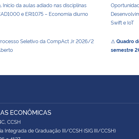
 Início da aulas adiado nas disciplinas
Oportunida
AD1000 e ERI1075 – Economia diurno
Desenvolvim
Swift e IoT
rocesso Seletivo da CompAct Jr 2026/2
⚠
Quadro de
berto
semestre 2
IAS ECONÔMICAS
74C, CCSH
ia Integrada de Graduação III/CCSH (SIG III/CCSH)
26 e 4127