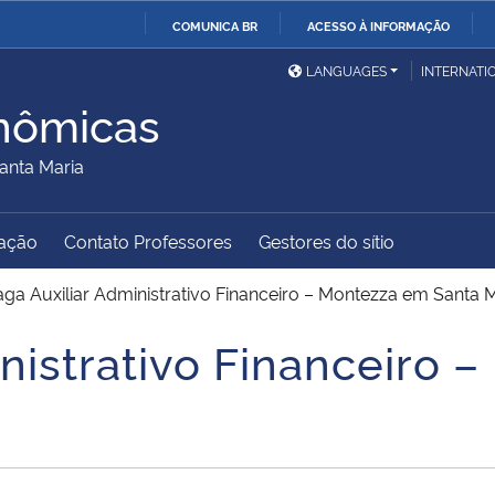
COMUNICA BR
ACESSO À INFORMAÇÃO
Ministério da Defesa
Ministério das Relações
Mini
IR
LANGUAGES
INTERNATI
Exteriores
PARA
nômicas
O
Ministério da Cidadania
Ministério da Saúde
Mini
CONTEÚDO
anta Maria
ação
Contato Professores
Gestores do sítio
Ministério do
Controladoria-Geral da
Mini
Desenvolvimento Regional
União
Famí
aga Auxiliar Administrativo Financeiro – Montezza em Santa 
Hum
inistrativo Financeiro 
Advocacia-Geral da União
Banco Central do Brasil
Plan