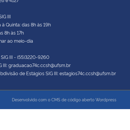
IG III
à Quinta: das 8h às 19h
as 8h às 17h
har ao meio-dia
 SIG III - (55)3220-9260
G III: graduacao74c.ccsh@ufsm.br
bdivisão de Estágios SIG III: estagios74c.ccsh@ufsm.br
Desenvolvido com o CMS de código aberto
Wordpress