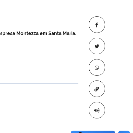
 empresa Montezza em Santa Maria.
e transferência
Copiar para áre