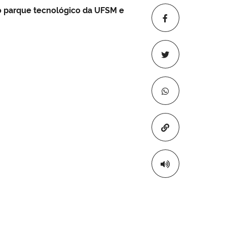
no parque tecnológico da UFSM e
Copiar para áre