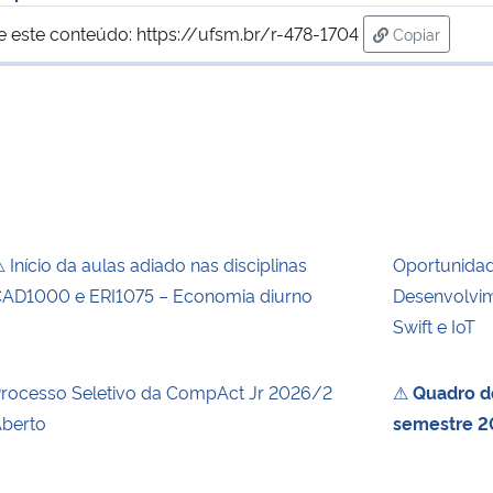
e este conteúdo:
https://ufsm.br/r-478-1704
Copiar
para área d
 Início da aulas adiado nas disciplinas
Oportunida
AD1000 e ERI1075 – Economia diurno
Desenvolvim
Swift e IoT
rocesso Seletivo da CompAct Jr 2026/2
⚠
Quadro de
berto
semestre 2