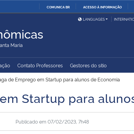
COMUNICA BR
ACESSO À INFORMAÇÃO
Ministério da Defesa
Ministério das Relações
Mini
IR
LANGUAGES
INTERNATI
Exteriores
PARA
nômicas
O
Ministério da Cidadania
Ministério da Saúde
Mini
CONTEÚDO
anta Maria
ação
Contato Professores
Gestores do sítio
Ministério do
Controladoria-Geral da
Mini
Desenvolvimento Regional
União
Famí
aga de Emprego em Startup para alunos de Economia
Hum
em Startup para aluno
Advocacia-Geral da União
Banco Central do Brasil
Plan
Publicado em
07/02/2023, 7h48