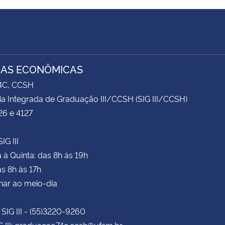
IAS ECONÔMICAS
74C, CCSH
ia Integrada de Graduação III/CCSH (SIG III/CCSH)
26 e 4127
IG III
à Quinta: das 8h às 19h
as 8h às 17h
har ao meio-dia
 SIG III - (55)3220-9260
G III: graduacao74c.ccsh@ufsm.br