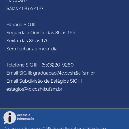
Salas 4126 e 4127
Horário SIG III
Segunda à Quinta: das 8h às 19h
Sexta: das 8h às 17h
Sem fechar ao meio-dia
Telefone SIG III - (55)3220-9260
Email SIG III: graduacao74c.ccsh@ufsm.br
Email Subdivisão de Estágios SIG III:
estagios74c.ccsh@ufsm.br
Acesso à
Informação
Desenvolvido com o CMS de código aberto
Wordpress