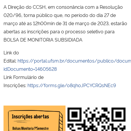
A Direção do CCSH, em consonância com a Resolução
Secretaria-Geral
020/96, torna público que, no período do dia 27 de
março até as 12h00min de 31 de março de 2023, estarão
Secretaria de Governo
abertas as inscrições para o processo seletivo para
BOLSA DE MONITORIA SUBSIDIADA
Gabinete de Segurança Institucional
Link do
Edital:
https://portal.ufsm.br/documentos/publico/docum
Advocacia-Geral da União
idDocumento=14605628
Banco Central do Brasil
Link Formulário de
Inscrições:
https://forms.gle/o8qhoJPCYCRQsNEc9
Planalto