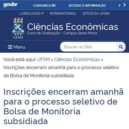
COMUNICA BR
ACESSO À INFORMAÇÃO
PARTI
Casa Civil
LANGUAGES
INTERNATIONAL
SÍTIOS DA UFSM
IR
PARA
Ciências Econômicas
Ministério da Justiça e Segurança Pública
O
Curso de Graduação – Campus Santa Maria
CONTEÚDO
Ministério da Defesa
Buscar no no Sítio
Busca
Busca:
Menu Principal do Sítio
Menu
Busc
Ministério das Relações Exteriores
Você está aqui:
UFSM
>
Ciências Econômicas
>
Inscrições encerram amanhã para o processo seletivo
Ministério da Economia
de Bolsa de Monitoria subsidiada
Inscrições encerram amanhã
Ministério da Infraestrutura
Início do conteúdo
para o processo seletivo de
Ministério da Agricultura, Pecuária e Abastecimento
Bolsa de Monitoria
subsidiada
Ministério da Educação