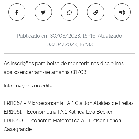
Ministério da Cidadania
Copiar para área 
Ministério da Saúde
Publicado em
30/03/2023, 15h16
. Atualizado
Ministério de Minas e Energia
03/04/2023, 16h33
Ministério da Ciência, Tecnologia, Inovações e Comunicações
As inscrições para bolsa de monitoria nas disciplinas
abaixo encerram-se amanhã (31/03).
Ministério do Meio Ambiente
Informações no edital
Ministério do Turismo
ERI1057 – Microeconomia I A 1 Clailton Ataides de Freitas
Ministério do Desenvolvimento Regional
ERI1051 – Econometria I A 1 Kalinca Léia Becker
ERI1050 – Economia Matemática A 1 Dieison Lenon
Controladoria-Geral da União
Casagrande
Ministério da Mulher, da Família e dos Direitos Humanos