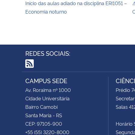
Início das aulas adiado na disciplina ERI1051 –
⚠
Economia noturno
C
REDES SOCIAIS:
RSS
CAMPUS SEDE
CIÊNC
Av. Roraima nº 1000
Prédio 
Cidade Universitária
Secretar
Bairro Camobi
Salas 41
Santa Maria - RS
CEP: 97105-900
Horário S
+55 (55) 3220-8000
Segunda 