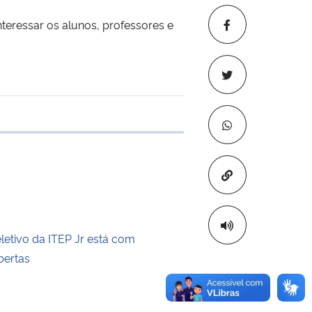
eressar os alunos, professores e
 transferência
Copiar para áre
letivo da ITEP Jr está com
bertas