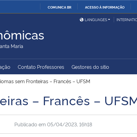
COMUNICA BR
ACESSO À INFORMAÇÃO
Ministério da Defesa
Ministério das Relações
Mini
IR
LANGUAGES
INTERNATI
Exteriores
PARA
nômicas
O
Ministério da Cidadania
Ministério da Saúde
Mini
CONTEÚDO
anta Maria
ação
Contato Professores
Gestores do sítio
Ministério do
Controladoria-Geral da
Mini
Desenvolvimento Regional
União
Famí
diomas sem Fronteiras – Francês – UFSM
Hum
eiras – Francês – UFS
Advocacia-Geral da União
Banco Central do Brasil
Plan
Publicado em
05/04/2023, 16h18