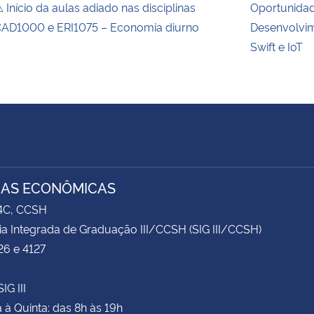
 Início da aulas adiado nas disciplinas
Oportunida
AD1000 e ERI1075 – Economia diurno
Desenvolvim
Swift e IoT
IAS ECONÔMICAS
74C, CCSH
ia Integrada de Graduação III/CCSH (SIG III/CCSH)
26 e 4127
IG III
à Quinta: das 8h às 19h