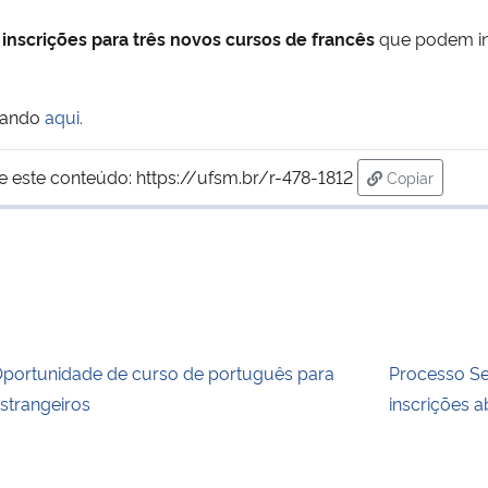
 inscrições para três novos cursos de francês
que podem int
icando
aqui.
e este conteúdo:
https://ufsm.br/r-478-1812
Copiar
para área de
portunidade de curso de português para
Processo Se
strangeiros
inscrições a