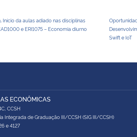
 Início da aulas adiado nas disciplinas
Oportunida
AD1000 e ERI1075 – Economia diurno
Desenvolvim
Swift e IoT
IAS ECONÔMICAS
74C, CCSH
ia Integrada de Graduação III/CCSH (SIG III/CCSH)
26 e 4127