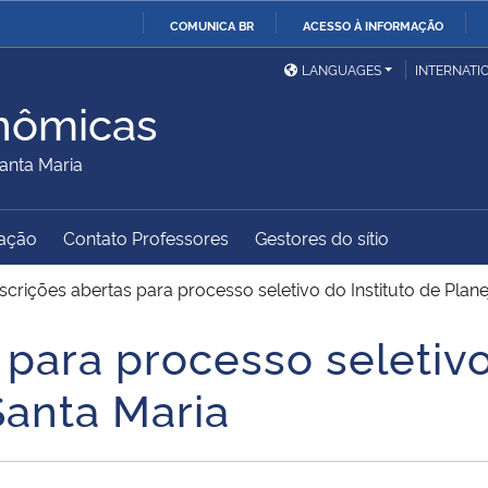
COMUNICA BR
ACESSO À INFORMAÇÃO
Ministério da Defesa
Ministério das Relações
Mini
IR
LANGUAGES
INTERNATI
Exteriores
PARA
nômicas
O
Ministério da Cidadania
Ministério da Saúde
Mini
CONTEÚDO
anta Maria
ação
Contato Professores
Gestores do sítio
Ministério do
Controladoria-Geral da
Mini
Desenvolvimento Regional
União
Famí
nscrições abertas para processo seletivo do Instituto de Pla
Hum
 para processo seletivo
Advocacia-Geral da União
Banco Central do Brasil
Plan
anta Maria