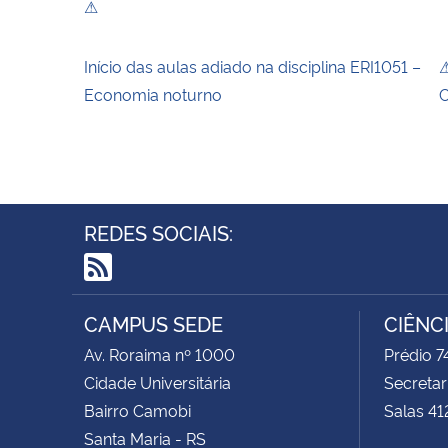
⚠
Início das aulas adiado na disciplina ERI1051 –
⚠
Economia noturno
C
REDES SOCIAIS:
RSS
CAMPUS SEDE
CIÊNC
Av. Roraima nº 1000
Prédio 
Cidade Universitária
Secretar
Bairro Camobi
Salas 41
Santa Maria - RS