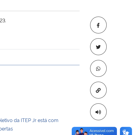
23.
e transferência
Copiar para áre
letivo da ITEP Jr está com
bertas