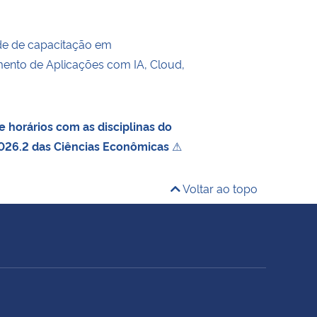
de de capacitação em
ento de Aplicações com IA, Cloud,
 horários com as disciplinas do
026.2 das Ciências Econômicas
⚠
Voltar ao topo