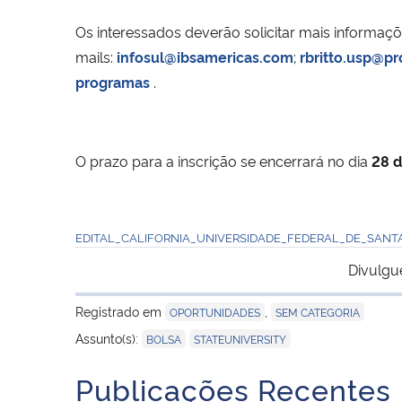
Os interessados deverão solicitar mais informaç
mails:
infosul@ibsamericas.com
;
rbritto.usp@pr
programas
.
O prazo para a inscrição se encerrará no dia
28 
EDITAL_CALIFORNIA_UNIVERSIDADE_FEDERAL_DE_SANT
Divulgu
Registrado em
,
OPORTUNIDADES
SEM CATEGORIA
,
Assunto(s):
BOLSA
STATEUNIVERSITY
Publicações Recentes