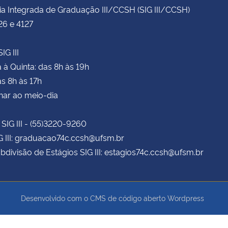
ia Integrada de Graduação III/CCSH (SIG III/CCSH)
26 e 4127
IG III
à Quinta: das 8h às 19h
as 8h às 17h
har ao meio-dia
 SIG III - (55)3220-9260
G III: graduacao74c.ccsh@ufsm.br
bdivisão de Estágios SIG III: estagios74c.ccsh@ufsm.br
Desenvolvido com o CMS de código aberto
Wordpress