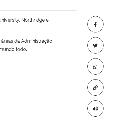
niversity, Northridge e
 áreas da Administração,
do mundo todo.
Copiar para áre