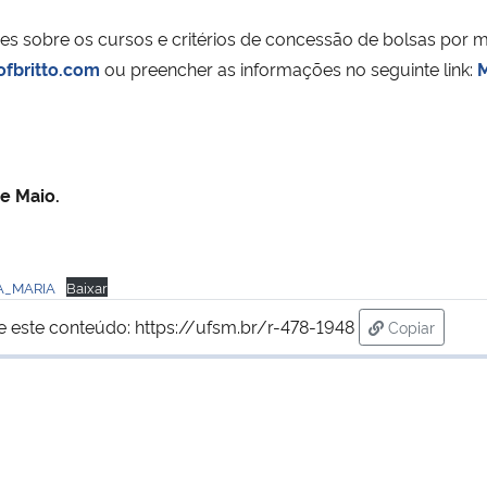
ões sobre os cursos e critérios de concessão de bolsas por 
ofbritto.com
ou preencher as informações no seguinte link:
M
de
Maio.
A_MARIA
Baixar
e este conteúdo:
https://ufsm.br/r-478-1948
Copiar
para área d