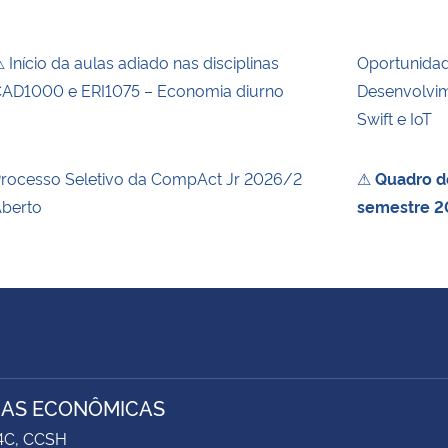
 Início da aulas adiado nas disciplinas
Oportunida
AD1000 e ERI1075 – Economia diurno
Desenvolvim
Swift e IoT
rocesso Seletivo da CompAct Jr 2026/2
⚠
Quadro de
berto
semestre 2
IAS ECONÔMICAS
74C, CCSH