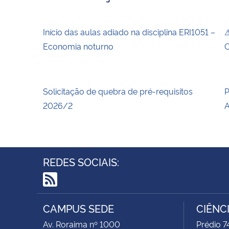
Início das aulas adiado na disciplina ERI1051 –
⚠
Economia noturno
C
Solicitação de quebra de pré-requisitos
P
2026/2
A
REDES SOCIAIS:
RSS
CAMPUS SEDE
CIÊNC
Av. Roraima nº 1000
Prédio 