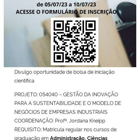
Secretaria-Geral
Secretaria de Governo
Gabinete de Segurança Institucional
Advocacia-Geral da União
Divulgo oportunidade de bolsa de iniciação
científica
Banco Central do Brasil
PROJETO: 054040 – GESTÃO DA INOVAÇÃO
Planalto
PARA A SUSTENTABILIDADE E O MODELO DE
NEGÓCIOS DE EMPRESAS INDUSTRIAIS
COORDENAÇÃO: Profª. Jordana Kneipp
REQUISITO: Matricula regular nos cursos de
graduação em
Administração, Ciências