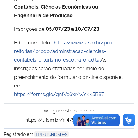
Contábeis, Ciências Econômicas ou
Engenharia de Produção.
Inscrições de
05/07/23 a 10/07/23
Edital completo:
https://www.ufsm.br/pro-
reitorias/prpgp/adminstracao-ciencias-
contabeis-e-turismo-escolha-o-edital
As
inscrições serão efetuadas por meio do
preenchimento do formulário on-line disponível
em:
https://forms.gle/gnfVe6xr4wYKK5B87
Divulgue este conteúdo:
https://ufsm.br/r-478-2076
Copiar
para área de tran
Registrado em
OPORTUNIDADES