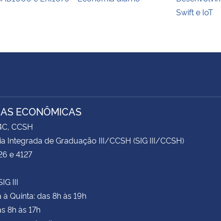
Swift e IoT
IAS ECONÔMICAS
74C, CCSH
ia Integrada de Graduação III/CCSH (SIG III/CCSH)
26 e 4127
IG III
à Quinta: das 8h às 19h
as 8h às 17h