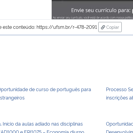
e este conteúdo:
https://ufsm.br/r-478-2091
Copiar
para área d
portunidade de curso de português para
Processo Se
strangeiros
inscrições a
 Início da aulas adiado nas disciplinas
Oportunida
AD1000 e ERI1075 – Economia diurno
Desenvolvim