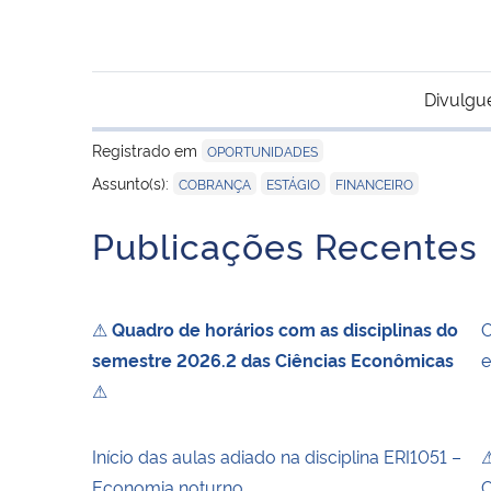
Divulgu
Registrado em
OPORTUNIDADES
,
,
Assunto(s):
COBRANÇA
ESTÁGIO
FINANCEIRO
Publicações Recentes
⚠
Quadro de horários com as disciplinas do
O
semestre 2026.2 das Ciências Econômicas
e
⚠
Início das aulas adiado na disciplina ERI1051 –
⚠
Economia noturno
C