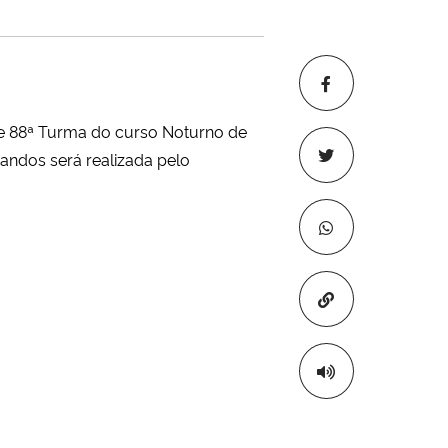
 e 88ª Turma do curso Noturno de
andos será realizada pelo
Copiar para áre