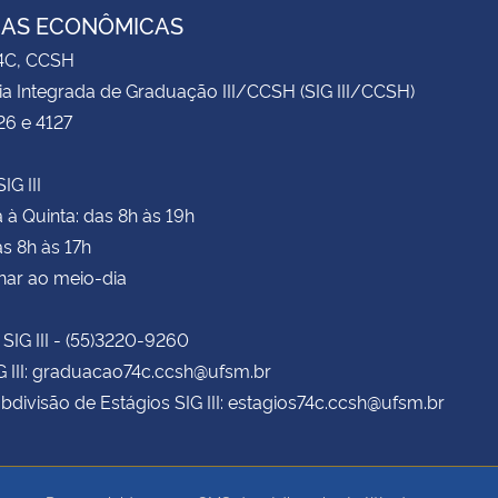
IAS ECONÔMICAS
74C, CCSH
ia Integrada de Graduação III/CCSH (SIG III/CCSH)
26 e 4127
IG III
à Quinta: das 8h às 19h
as 8h às 17h
har ao meio-dia
 SIG III - (55)3220-9260
G III: graduacao74c.ccsh@ufsm.br
bdivisão de Estágios SIG III: estagios74c.ccsh@ufsm.br