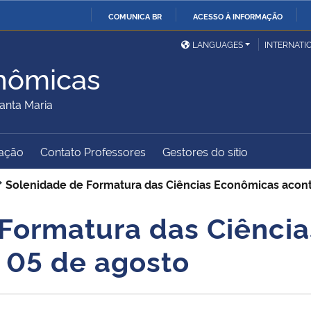
COMUNICA BR
ACESSO À INFORMAÇÃO
Ministério da Defesa
Ministério das Relações
Mini
IR
LANGUAGES
INTERNATI
Exteriores
PARA
nômicas
O
Ministério da Cidadania
Ministério da Saúde
Mini
CONTEÚDO
anta Maria
ação
Contato Professores
Gestores do sítio
Ministério do
Controladoria-Geral da
Mini
Desenvolvimento Regional
União
Famí
Solenidade de Formatura das Ciências Econômicas acont
Hum
Formatura das Ciênci
Advocacia-Geral da União
Banco Central do Brasil
Plan
 05 de agosto