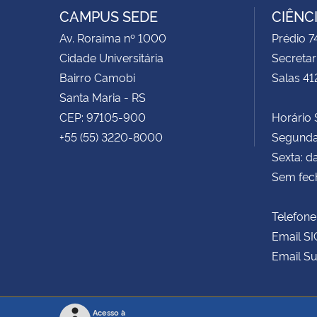
CAMPUS SEDE
CIÊNC
Av. Roraima nº 1000
Prédio 
Cidade Universitária
Secretar
Bairro Camobi
Salas 41
Santa Maria - RS
CEP: 97105-900
Horário S
+55 (55) 3220-8000
Segunda 
Sexta: d
Sem fec
Telefone
Email SI
Email Su
Acesso à