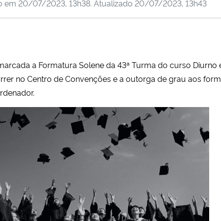
do em
20/07/2023, 13h38
. Atualizado
20/07/2023, 13h43
á marcada a Formatura Solene da 43ª Turma do curso Diurno
rrer no Centro de Convenções e a outorga de grau aos form
ordenador.