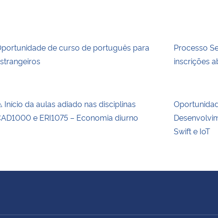
portunidade de curso de português para
Processo Se
strangeiros
inscrições a
 Início da aulas adiado nas disciplinas
Oportunida
AD1000 e ERI1075 – Economia diurno
Desenvolvim
Swift e IoT