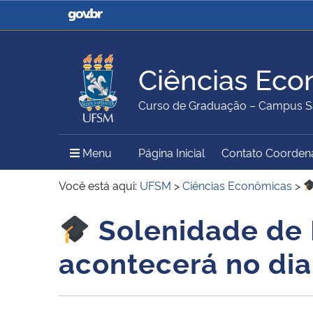
Casa Civil
Ministério da Justiça e
Segurança Pública
Ciências Eco
Ministério da Agricultura,
Ministério da Educação
Curso de Graduação – Campus S
Pecuária e Abastecimento
Menu Principal do Sítio
Menu
Página Inicial
Contato Coorden
Ministério do Meio Ambiente
Ministério do Turismo
Você está aqui:
UFSM
>
Ciências Econômicas
>
Solenidade de 
Início do conteúdo
Secretaria de Governo
Gabinete de Segurança
acontecerá no dia
Institucional