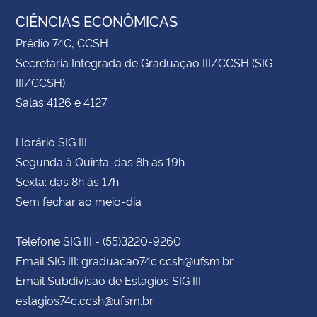
CIÊNCIAS ECONÔMICAS
Prédio 74C, CCSH
Secretaria Integrada de Graduação III/CCSH (SIG
III/CCSH)
Salas 4126 e 4127
Horário SIG III
Segunda à Quinta: das 8h às 19h
Sexta: das 8h às 17h
Sem fechar ao meio-dia
Telefone SIG III - (55)3220-9260
Email SIG III: graduacao74c.ccsh@ufsm.br
Email Subdivisão de Estágios SIG III:
estagios74c.ccsh@ufsm.br