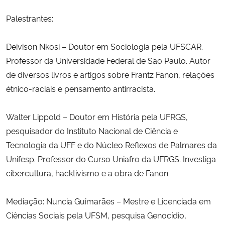
Palestrantes:
Secretaria-Geral
Deivison Nkosi – Doutor em Sociologia pela UFSCAR.
Secretaria de Governo
Professor da Universidade Federal de São Paulo. Autor
de diversos livros e artigos sobre Frantz Fanon, relações
Gabinete de Segurança Institucional
étnico-raciais e pensamento antirracista.
Advocacia-Geral da União
Walter Lippold – Doutor em História pela UFRGS,
pesquisador do Instituto Nacional de Ciência e
Banco Central do Brasil
Tecnologia da UFF e do Núcleo Reflexos de Palmares da
Planalto
Unifesp. Professor do Curso Uniafro da UFRGS. Investiga
cibercultura, hacktivismo e a obra de Fanon.
Mediação: Nuncia Guimarães – Mestre e Licenciada em
Ciências Sociais pela UFSM, pesquisa Genocídio,