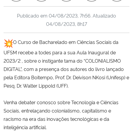
Ministério da Cidadania
Publicado em
04/08/2023, 7h56
. Atualizado
Ministério da Saúde
04/08/2023, 8h17
Ministério de Minas e Energia
O Curso de Bacharelado em Ciências Sociais da
UFSM recebe a todes para a sua Aula Inaugural de
Ministério da Ciência, Tecnologia, Inovações e Comunicações
2023/2 , sobre o instigante tama do “COLONIALISMO
Ministério do Meio Ambiente
DIGITAL”, com a presença dos autores do livro lançado
pela Editora Boitempo, Prof. Dr. Deivison NKosi (Unifesp) e
Ministério do Turismo
Pesq. Dr. Walter Lippold (UFF).
Ministério do Desenvolvimento Regional
Venha debater conosco sobre Tecnologia e Ciências
Sociais, entrelaçando colonialismo, capitalismo e
Controladoria-Geral da União
racismo na era das inovações tecnológicas e da
inteligência artificial.
Ministério da Mulher, da Família e dos Direitos Humanos