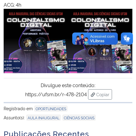
ACG: 4h
Divulgue este conteúdo:
https://ufsm.br/r-478-2104
Copiar
para área de tran
Registrado em
OPORTUNIDADES
,
Assunto(s):
AULA INAUGURAL
CIÊNCIAS SOCIAIS
Publicações Recentes