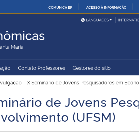
COMUNICA BR
ACESSO À INFORMAÇÃO
Ministério da Defesa
Ministério das Relações
Mini
IR
LANGUAGES
INTERNATI
Exteriores
PARA
nômicas
O
Ministério da Cidadania
Ministério da Saúde
Mini
CONTEÚDO
anta Maria
ação
Contato Professores
Gestores do sítio
Ministério do
Controladoria-Geral da
Mini
Desenvolvimento Regional
União
Famí
ivulgação – X Seminário de Jovens Pesquisadores em Econ
Hum
minário de Jovens Pes
Advocacia-Geral da União
Banco Central do Brasil
Plan
volvimento (UFSM)