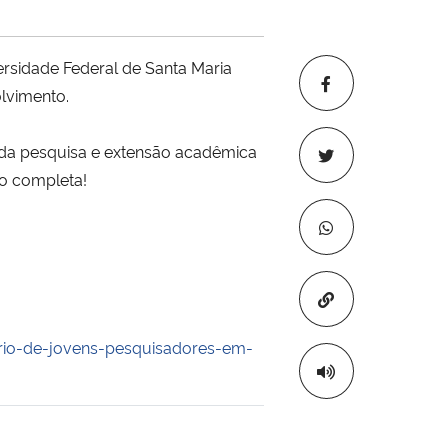
sidade Federal de Santa Maria
lvimento.
 da pesquisa e extensão acadêmica
ão completa!
Copiar para áre
io-de-jovens-pesquisadores-em-