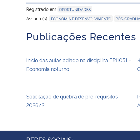
Registrado em
OPORTUNIDADES
,
Assunto(s):
ECONOMIA E DESENVOLVIMENTO
PÓS-GRADU
Publicações Recentes
Início das aulas adiado na disciplina ERI1051 –
⚠
Economia noturno
C
Solicitação de quebra de pré-requisitos
P
2026/2
A
REDES SOCIAIS: