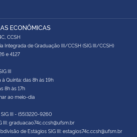
IAS ECONÔMICAS
74C, CCSH
ia Integrada de Graduação III/CCSH (SIG III/CCSH)
26 e 4127
IG III
à Quinta: das 8h às 19h
as 8h às 17h
har ao meio-dia
 SIG III - (55)3220-9260
G III: graduacao74c.ccsh@ufsm.br
bdivisão de Estágios SIG III: estagios74c.ccsh@ufsm.br