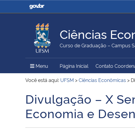
Casa Civil
Ministério da Justiça e
Segurança Pública
Ciências Eco
Ministério da Agricultura,
Ministério da Educação
Curso de Graduação – Campus S
Pecuária e Abastecimento
Menu Principal do Sítio
Menu
Página Inicial
Contato Coorden
Ministério do Meio Ambiente
Ministério do Turismo
Você está aqui:
UFSM
>
Ciências Econômicas
>
D
Divulgação – X Se
Início do conteúdo
Secretaria de Governo
Gabinete de Segurança
Economia e Desen
Institucional