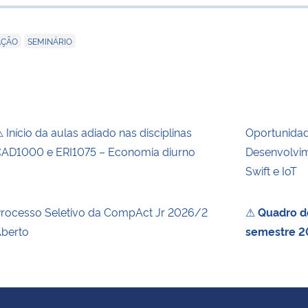
para área de
,
AÇÃO
SEMINÁRIO
 Início da aulas adiado nas disciplinas
Oportunida
AD1000 e ERI1075 – Economia diurno
Desenvolvim
Swift e IoT
rocesso Seletivo da CompAct Jr 2026/2
⚠
Quadro de
berto
semestre 2