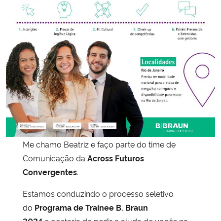
Secretaria-Geral
Secretaria de Governo
Gabinete de Segurança Institucional
Advocacia-Geral da União
Banco Central do Brasil
Me chamo Beatriz e faço parte do time de
Planalto
Comunicação da
Across Futuros
Convergentes
.
Estamos conduzindo o processo seletivo
do
Programa de Trainee B. Braun