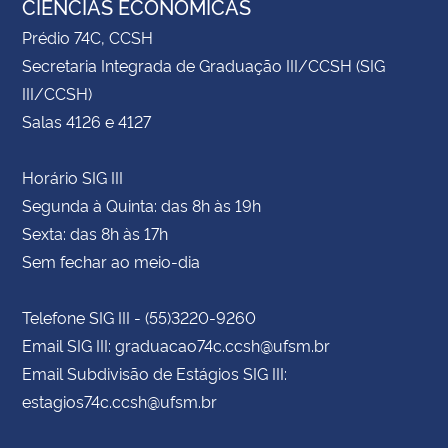
CIÊNCIAS ECONÔMICAS
Prédio 74C, CCSH
Secretaria Integrada de Graduação III/CCSH (SIG
III/CCSH)
Salas 4126 e 4127
Horário SIG III
Segunda à Quinta: das 8h às 19h
Sexta: das 8h às 17h
Sem fechar ao meio-dia
Telefone SIG III - (55)3220-9260
Email SIG III: graduacao74c.ccsh@ufsm.br
Email Subdivisão de Estágios SIG III:
estagios74c.ccsh@ufsm.br