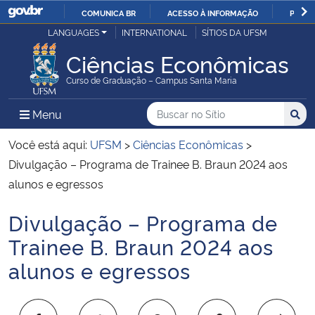
COMUNICA BR
ACESSO À INFORMAÇÃO
PARTI
Casa Civil
LANGUAGES
INTERNATIONAL
SÍTIOS DA UFSM
IR
PARA
Ciências Econômicas
Ministério da Justiça e Segurança Pública
O
Curso de Graduação – Campus Santa Maria
CONTEÚDO
Ministério da Defesa
Buscar no no Sítio
Busca
Busca:
Menu Principal do Sítio
Menu
Busc
Ministério das Relações Exteriores
Você está aqui:
UFSM
>
Ciências Econômicas
>
Divulgação – Programa de Trainee B. Braun 2024 aos
Ministério da Economia
alunos e egressos
Divulgação – Programa de
Ministério da Infraestrutura
Início do conteúdo
Trainee B. Braun 2024 aos
Ministério da Agricultura, Pecuária e Abastecimento
alunos e egressos
Ministério da Educação