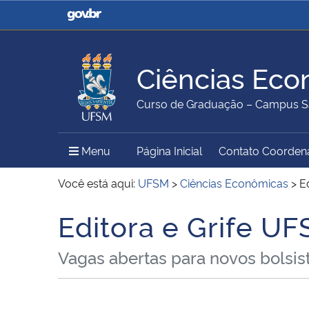
Casa Civil
Ministério da Justiça e
Segurança Pública
Ciências Eco
Ministério da Agricultura,
Ministério da Educação
Curso de Graduação – Campus S
Pecuária e Abastecimento
Menu Principal do Sítio
Menu
Página Inicial
Contato Coorden
Ministério do Meio Ambiente
Ministério do Turismo
Você está aqui:
UFSM
>
Ciências Econômicas
>
E
Editora e Grife U
Início do conteúdo
Secretaria de Governo
Gabinete de Segurança
Vagas abertas para novos bolsista
Institucional