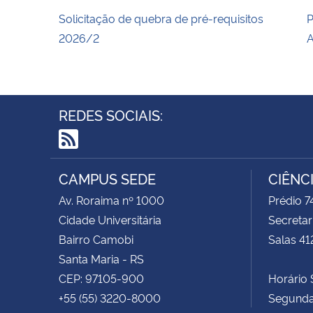
Solicitação de quebra de pré-requisitos
P
2026/2
A
REDES SOCIAIS:
RSS
CAMPUS SEDE
CIÊNC
Av. Roraima nº 1000
Prédio 
Cidade Universitária
Secretar
Bairro Camobi
Salas 41
Santa Maria - RS
CEP: 97105-900
Horário S
+55 (55) 3220-8000
Segunda 