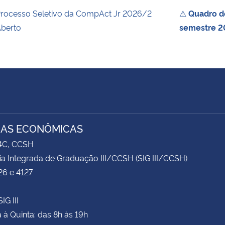
rocesso Seletivo da CompAct Jr 2026/2
⚠
Quadro de
berto
semestre 2
IAS ECONÔMICAS
74C, CCSH
ia Integrada de Graduação III/CCSH (SIG III/CCSH)
26 e 4127
IG III
à Quinta: das 8h às 19h