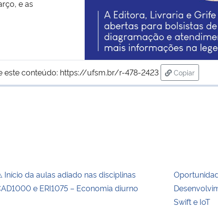
rço, e as
e este conteúdo:
https://ufsm.br/r-478-2423
Copiar
para área d
 Início da aulas adiado nas disciplinas
Oportunida
AD1000 e ERI1075 – Economia diurno
Desenvolvim
Swift e IoT