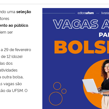
zando uma
seleção
tores
nto ao público
.
dem ser
 a 29 de fevereiro
 de 12 (doze)
das dos
atividades
a outra bolsa,
As vagas são
ação da UFSM. O