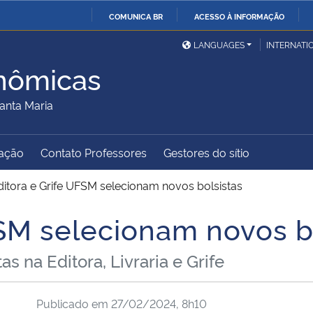
COMUNICA BR
ACESSO À INFORMAÇÃO
Ministério da Defesa
Ministério das Relações
Mini
IR
LANGUAGES
INTERNATI
Exteriores
PARA
nômicas
O
Ministério da Cidadania
Ministério da Saúde
Mini
CONTEÚDO
anta Maria
ação
Contato Professores
Gestores do sítio
Ministério do
Controladoria-Geral da
Mini
Desenvolvimento Regional
União
Famí
ditora e Grife UFSM selecionam novos bolsistas
Hum
FSM selecionam novos b
Advocacia-Geral da União
Banco Central do Brasil
Plan
s na Editora, Livraria e Grife
Publicado em
27/02/2024, 8h10