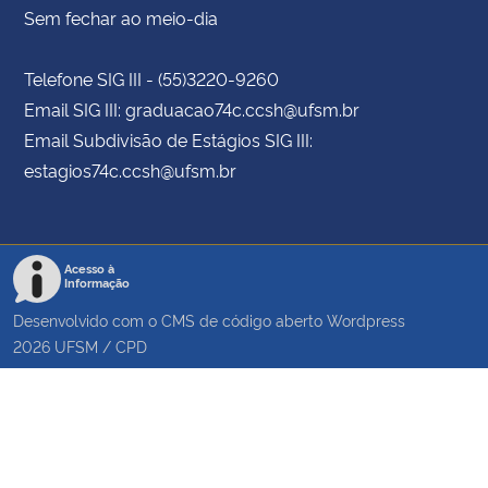
Sem fechar ao meio-dia
Telefone SIG III - (55)3220-9260
Email SIG III: graduacao74c.ccsh@ufsm.br
Email Subdivisão de Estágios SIG III:
estagios74c.ccsh@ufsm.br
Acesso à
Informação
Desenvolvido com o CMS de código aberto
Wordpress
2026
UFSM
/
CPD