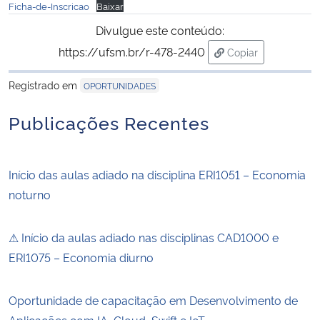
Ficha-de-Inscricao
Baixar
Divulgue este conteúdo:
Secretaria-Geral
https://ufsm.br/r-478-2440
Copiar
para área de tran
Secretaria de Governo
Registrado em
OPORTUNIDADES
Gabinete de Segurança Institucional
Publicações Recentes
Advocacia-Geral da União
Início das aulas adiado na disciplina ERI1051 – Economia
Banco Central do Brasil
noturno
Planalto
⚠ Início da aulas adiado nas disciplinas CAD1000 e
ERI1075 – Economia diurno
Oportunidade de capacitação em Desenvolvimento de
Aplicações com IA, Cloud, Swift e IoT