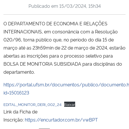
Ministério da Cidadania
Publicado em
15/03/2024, 15h34
Ministério da Saúde
O DEPARTAMENTO DE ECONOMIA E RELAÇÕES
INTERNACIONAIS, em consonância com a Resolução
Ministério de Minas e Energia
020/96, torna público que, no período do dia 15 de
março até as 23h59min de 22 de março de 2024, estarão
Ministério da Ciência, Tecnologia, Inovações e Comunicações
abertas as inscrições para o processo seletivo para
BOLSA DE MONITORIA SUBSIDIADA para disciplinas do
Ministério do Meio Ambiente
departamento.
Ministério do Turismo
https://portal.ufsm.br/documentos/publico/documento.
id=15016123
Ministério do Desenvolvimento Regional
EDITAL_MONITOR_DERI_002_24
Baixar
Link da Ficha de
Controladoria-Geral da União
Inscrição:
https://encurtador.com.br/vwBPT
Ministério da Mulher, da Família e dos Direitos Humanos