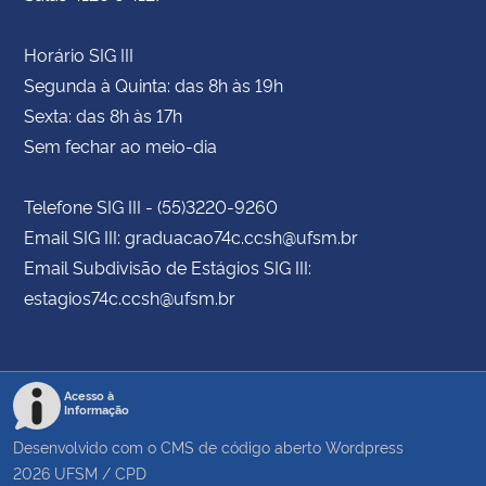
Horário SIG III
Segunda à Quinta: das 8h às 19h
Sexta: das 8h às 17h
Sem fechar ao meio-dia
Telefone SIG III - (55)3220-9260
Email SIG III: graduacao74c.ccsh@ufsm.br
Email Subdivisão de Estágios SIG III:
estagios74c.ccsh@ufsm.br
Acesso à
Informação
Desenvolvido com o CMS de código aberto
Wordpress
2026
UFSM
/
CPD