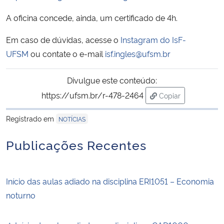
A oficina concede, ainda, um certificado de 4h.
Secretaria-Geral
Em caso de dúvidas, acesse o
Instagram do IsF-
Secretaria de Governo
UFSM
ou contate o e-mail
isf.ingles@ufsm.br
Gabinete de Segurança Institucional
Divulgue este conteúdo:
https://ufsm.br/r-478-2464
Copiar
Advocacia-Geral da União
para área de tran
Registrado em
NOTÍCIAS
Banco Central do Brasil
Publicações Recentes
Planalto
Início das aulas adiado na disciplina ERI1051 – Economia
noturno