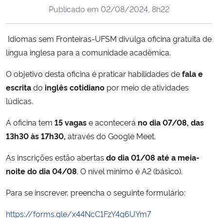
Publicado em
02/08/2024, 8h22
Ministério da Cidadania
Ministério da Saúde
Idiomas sem Fronteiras-UFSM divulga oficina gratuita de
língua inglesa para a comunidade acadêmica.
Ministério de Minas e Energia
O objetivo desta oficina é praticar habilidades de
fala e
Ministério da Ciência, Tecnologia, Inovações e Comunicações
escrita
do
inglês cotidiano
por meio de atividades
lúdicas.
Ministério do Meio Ambiente
A oficina tem
15 vagas
e acontecerá
no dia 07/08, das
13h30 às 17h30,
através do Google Meet.
Ministério do Turismo
As inscrições estão abertas
do dia 01/08 até a meia-
Ministério do Desenvolvimento Regional
noite do dia 04/08
. O nível mínimo é A2 (básico).
Controladoria-Geral da União
Para se inscrever, preencha o seguinte formulário:
https://forms.gle/x44NcC1FzY4g6UYm7
Ministério da Mulher, da Família e dos Direitos Humanos