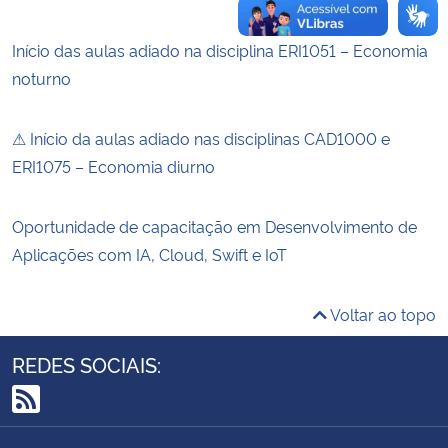
Início das aulas adiado na disciplina ERI1051 – Economia
noturno
⚠ Início da aulas adiado nas disciplinas CAD1000 e
ERI1075 – Economia diurno
Oportunidade de capacitação em Desenvolvimento de
Aplicações com IA, Cloud, Swift e IoT
Voltar ao topo
REDES SOCIAIS:
RSS