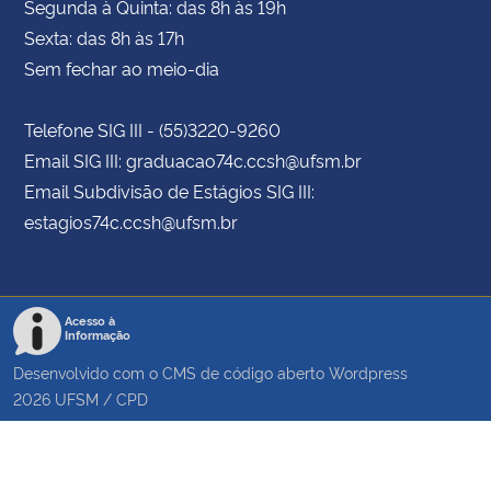
Segunda à Quinta: das 8h às 19h
Sexta: das 8h às 17h
Sem fechar ao meio-dia
Telefone SIG III - (55)3220-9260
Email SIG III: graduacao74c.ccsh@ufsm.br
Email Subdivisão de Estágios SIG III:
estagios74c.ccsh@ufsm.br
Acesso à
Informação
Desenvolvido com o CMS de código aberto
Wordpress
2026
UFSM
/
CPD