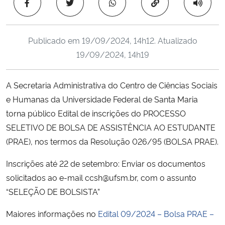
Copiar para área 
Ministério da Cidadania
Ministério da Saúde
Publicado em
19/09/2024, 14h12
. Atualizado
19/09/2024, 14h19
Ministério de Minas e Energia
A Secretaria Administrativa do Centro de Ciências Sociais
Ministério da Ciência, Tecnologia, Inovações e Comunicações
e Humanas da Universidade Federal de Santa Maria
torna público Edital de inscrições do PROCESSO
Ministério do Meio Ambiente
SELETIVO DE BOLSA DE ASSISTÊNCIA AO ESTUDANTE
(PRAE), nos termos da Resolução 026/95 (BOLSA PRAE).
Ministério do Turismo
Inscrições até 22 de setembro: Enviar os documentos
Ministério do Desenvolvimento Regional
solicitados ao e-mail ccsh@ufsm.br, com o assunto
“SELEÇÃO DE BOLSISTA”
Controladoria-Geral da União
Maiores informações no
Edital 09/2024 – Bolsa PRAE –
Ministério da Mulher, da Família e dos Direitos Humanos