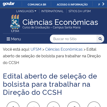
COMUNICA BR
ACESSO À INFORMAÇÃO
PARTI
Casa Civil
LANGUAGES
INTERNATIONAL
SÍTIOS DA UFSM
IR
PARA
Ciências Econômicas
Ministério da Justiça e Segurança Pública
O
Curso de Graduação – Campus Santa Maria
CONTEÚDO
Ministério da Defesa
Buscar no no Sítio
Busca
Busca:
Menu Principal do Sítio
Menu
Busc
Ministério das Relações Exteriores
Você está aqui:
UFSM
>
Ciências Econômicas
>
Edital
aberto de seleção de bolsista para trabalhar na Direção
Ministério da Economia
do CCSH
Edital aberto de seleção de
Ministério da Infraestrutura
Início do conteúdo
bolsista para trabalhar na
Ministério da Agricultura, Pecuária e Abastecimento
Direção do CCSH
Ministério da Educação