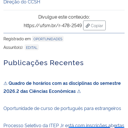
Direção do CCSH
Secretaria-Geral
Divulgue este conteúdo:
https://ufsm.br/r-478-2549
Copiar
Secretaria de Governo
para área de tran
Registrado em
OPORTUNIDADES
Gabinete de Segurança Institucional
Assunto(s):
EDITAL
Advocacia-Geral da União
Publicações Recentes
Banco Central do Brasil
⚠
Quadro de horários com as disciplinas do semestre
Planalto
2026.2 das Ciências Econômicas
⚠
Oportunidade de curso de português para estrangeiros
Processo Seletivo da ITEP Jr está com inscrições abertas