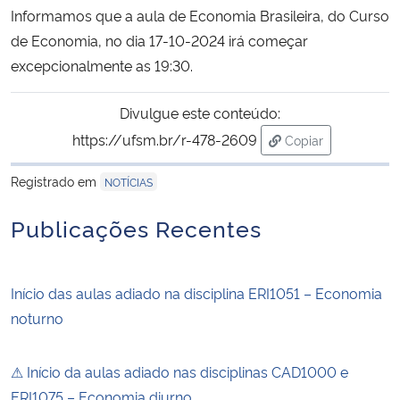
Informamos que a aula de Economia Brasileira, do Curso
Ministério da Cidadania
de Economia, no dia 17-10-2024 irá começar
Ministério da Saúde
excepcionalmente as 19:30.
Ministério de Minas e Energia
Divulgue este conteúdo:
https://ufsm.br/r-478-2609
Copiar
Ministério da Ciência, Tecnologia, Inovações e Comunicações
para área de tran
Registrado em
NOTÍCIAS
Ministério do Meio Ambiente
Publicações Recentes
Ministério do Turismo
Início das aulas adiado na disciplina ERI1051 – Economia
Ministério do Desenvolvimento Regional
noturno
Controladoria-Geral da União
⚠ Início da aulas adiado nas disciplinas CAD1000 e
Ministério da Mulher, da Família e dos Direitos Humanos
ERI1075 – Economia diurno