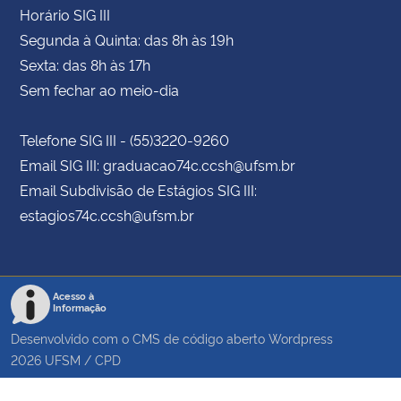
Horário SIG III
Segunda à Quinta: das 8h às 19h
Sexta: das 8h às 17h
Sem fechar ao meio-dia
Telefone SIG III - (55)3220-9260
Email SIG III: graduacao74c.ccsh@ufsm.br
Email Subdivisão de Estágios SIG III:
estagios74c.ccsh@ufsm.br
Acesso à
Informação
Desenvolvido com o CMS de código aberto
Wordpress
2026
UFSM
/
CPD