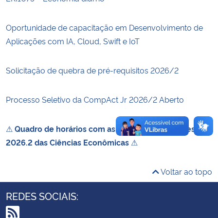
Secretaria-Geral
Oportunidade de capacitação em Desenvolvimento de
Aplicações com IA, Cloud, Swift e IoT
Secretaria de Governo
Solicitação de quebra de pré-requisitos 2026/2
Gabinete de Segurança Institucional
Processo Seletivo da CompAct Jr 2026/2 Aberto
Advocacia-Geral da União
Banco Central do Brasil
⚠
Quadro de horários com as disciplinas do semestre
2026.2 das Ciências Econômicas
⚠
Planalto
Voltar ao topo
REDES SOCIAIS: