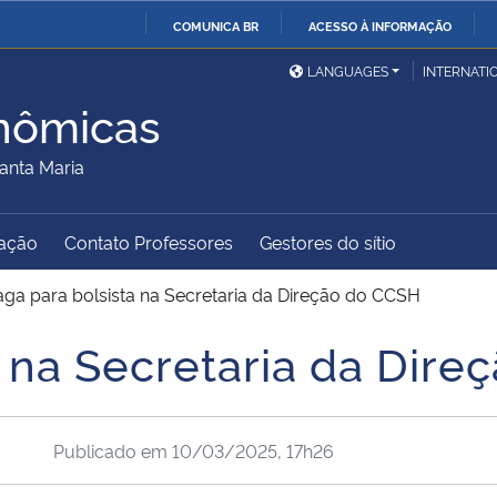
COMUNICA BR
ACESSO À INFORMAÇÃO
Ministério da Defesa
Ministério das Relações
Mini
IR
LANGUAGES
INTERNATI
Exteriores
PARA
nômicas
O
Ministério da Cidadania
Ministério da Saúde
Mini
CONTEÚDO
anta Maria
ação
Contato Professores
Gestores do sítio
Ministério do
Controladoria-Geral da
Mini
Desenvolvimento Regional
União
Famí
aga para bolsista na Secretaria da Direção do CCSH
Hum
a na Secretaria da Dir
Advocacia-Geral da União
Banco Central do Brasil
Plan
Publicado em
10/03/2025, 17h26