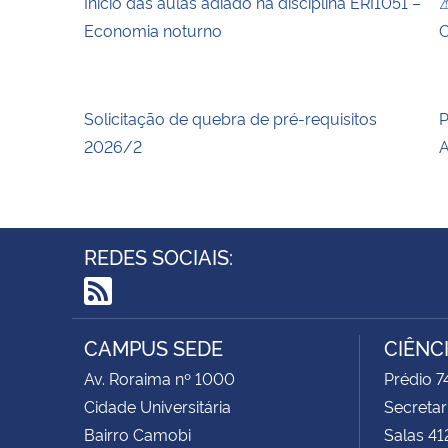
Início das aulas adiado na disciplina ERI1051 –
⚠
Economia noturno
C
Solicitação de quebra de pré-requisitos
P
2026/2
A
REDES SOCIAIS:
RSS
CAMPUS SEDE
CIÊNC
Av. Roraima nº 1000
Prédio 
Cidade Universitária
Secretar
Bairro Camobi
Salas 41