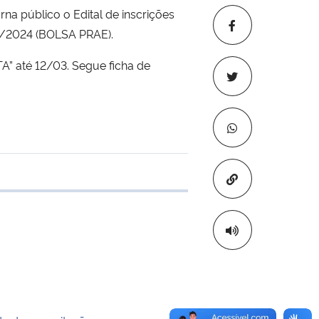
na público o Edital de inscrições
/2024 (BOLSA PRAE).
” até 12/03. Segue ficha de
Copiar para áre
e transferência