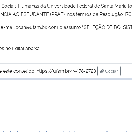
s Sociais Humanas da Universidade Federal de Santa Maria tor
CIA AO ESTUDANTE (PRAE), nos termos da Resolução 176
o e-mail ccsh@ufsm.br, com o assunto “SELEÇÃO DE BOLSISTA
s no Edital abaixo.
e este conteúdo:
https://ufsm.br/r-478-2723
Copiar
para área d