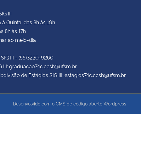
IG III
à Quinta: das 8h às 19h
as 8h às 17h
har ao meio-dia
 SIG III - (55)3220-9260
G III: graduacao74c.ccsh@ufsm.br
bdivisão de Estágios SIG III: estagios74c.ccsh@ufsm.br
Desenvolvido com o CMS de código aberto
Wordpress