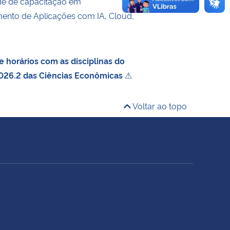
de de capacitação em
ento de Aplicações com IA, Cloud,
 horários com as disciplinas do
026.2 das Ciências Econômicas
⚠
Voltar ao topo