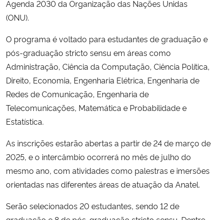
Agenda 2030 da Organização das Nações Unidas
(ONU).
Secretaria-Geral
O programa é voltado para estudantes de graduação e
Secretaria de Governo
pós-graduação stricto sensu em áreas como
Administração, Ciência da Computação, Ciência Política,
Gabinete de Segurança Institucional
Direito, Economia, Engenharia Elétrica, Engenharia de
Redes de Comunicação, Engenharia de
Advocacia-Geral da União
Telecomunicações, Matemática e Probabilidade e
Estatística.
Banco Central do Brasil
As inscrições estarão abertas a partir de 24 de março de
Planalto
2025, e o intercâmbio ocorrerá no mês de julho do
mesmo ano, com atividades como palestras e imersões
orientadas nas diferentes áreas de atuação da Anatel.
Serão selecionados 20 estudantes, sendo 12 de
graduação e 8 de pós-graduação stricto sensu. Dentre