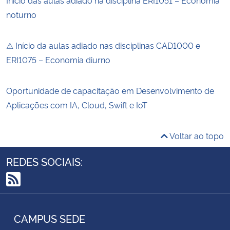
noturno
⚠ Início da aulas adiado nas disciplinas CAD1000 e
ERI1075 – Economia diurno
Oportunidade de capacitação em Desenvolvimento de
Aplicações com IA, Cloud, Swift e IoT
Voltar ao topo
REDES SOCIAIS:
RSS
CAMPUS SEDE