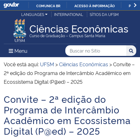
COMUNICA BR
ACESSO À INFORMAÇÃO
PARTI
Casa Civil
LANGUAGES
INTERNATIONAL
SÍTIOS DA UFSM
IR
PARA
Ciências Econômicas
Ministério da Justiça e Segurança Pública
O
Curso de Graduação – Campus Santa Maria
CONTEÚDO
Ministério da Defesa
Buscar no no Sítio
Busca
Busca:
Menu Principal do Sítio
Menu
Busc
Ministério das Relações Exteriores
Você está aqui:
UFSM
>
Ciências Econômicas
>
Convite –
2ª edição do Programa de Intercâmbio Acadêmico em
Ministério da Economia
Ecossistema Digital (P@ed) – 2025
Convite – 2ª edição do
Ministério da Infraestrutura
Início do conteúdo
Programa de Intercâmbio
Ministério da Agricultura, Pecuária e Abastecimento
Acadêmico em Ecossistema
Digital (P@ed) – 2025
Ministério da Educação