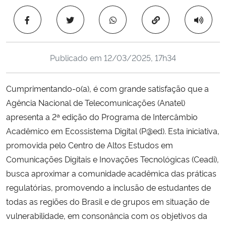
Ministério da Cidadania
Copiar para área 
Ministério da Saúde
Publicado em
12/03/2025, 17h34
Ministério de Minas e Energia
Cumprimentando-o(a), é com grande satisfação que a
Ministério da Ciência, Tecnologia, Inovações e Comunicações
Agência Nacional de Telecomunicações (Anatel)
apresenta a 2ª edição do Programa de Intercâmbio
Ministério do Meio Ambiente
Acadêmico em Ecossistema Digital (P@ed). Esta iniciativa,
Ministério do Turismo
promovida pelo Centro de Altos Estudos em
Comunicações Digitais e Inovações Tecnológicas (Ceadi),
Ministério do Desenvolvimento Regional
busca aproximar a comunidade acadêmica das práticas
regulatórias, promovendo a inclusão de estudantes de
Controladoria-Geral da União
todas as regiões do Brasil e de grupos em situação de
vulnerabilidade, em consonância com os objetivos da
Ministério da Mulher, da Família e dos Direitos Humanos