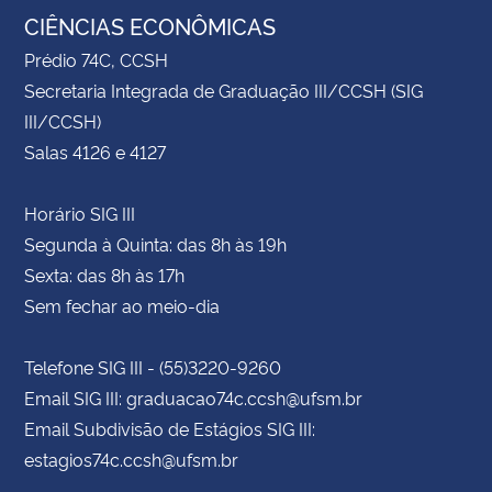
CIÊNCIAS ECONÔMICAS
Prédio 74C, CCSH
Secretaria Integrada de Graduação III/CCSH (SIG
III/CCSH)
Salas 4126 e 4127
Horário SIG III
Segunda à Quinta: das 8h às 19h
Sexta: das 8h às 17h
Sem fechar ao meio-dia
Telefone SIG III - (55)3220-9260
Email SIG III: graduacao74c.ccsh@ufsm.br
Email Subdivisão de Estágios SIG III:
estagios74c.ccsh@ufsm.br