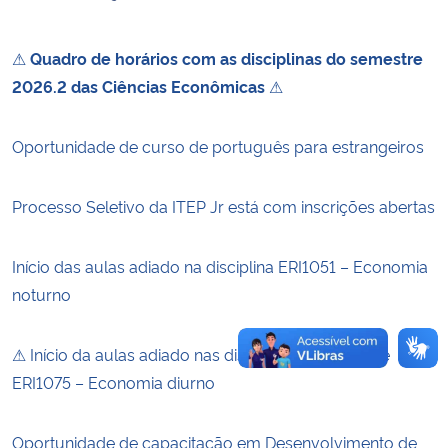
Secretaria-Geral
⚠
Quadro de horários com as disciplinas do semestre
2026.2 das Ciências Econômicas
⚠
Secretaria de Governo
Oportunidade de curso de português para estrangeiros
Gabinete de Segurança Institucional
Processo Seletivo da ITEP Jr está com inscrições abertas
Advocacia-Geral da União
Banco Central do Brasil
Início das aulas adiado na disciplina ERI1051 – Economia
noturno
Planalto
⚠ Início da aulas adiado nas disciplinas CAD1000 e
ERI1075 – Economia diurno
Oportunidade de capacitação em Desenvolvimento de