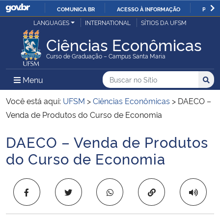
COMUNICA BR
ACESSO À INFORMAÇÃO
PARTI
Casa Civil
LANGUAGES
INTERNATIONAL
SÍTIOS DA UFSM
IR
PARA
Ciências Econômicas
Ministério da Justiça e Segurança Pública
O
Curso de Graduação – Campus Santa Maria
CONTEÚDO
Ministério da Defesa
Buscar no no Sítio
Busca
Busca:
Menu Principal do Sítio
Menu
Busc
Ministério das Relações Exteriores
Você está aqui:
UFSM
>
Ciências Econômicas
>
DAECO –
Venda de Produtos do Curso de Economia
Ministério da Economia
DAECO – Venda de Produtos
Início do conteúdo
Ministério da Infraestrutura
do Curso de Economia
Ministério da Agricultura, Pecuária e Abastecimento
Copiar para área 
Ministério da Educação