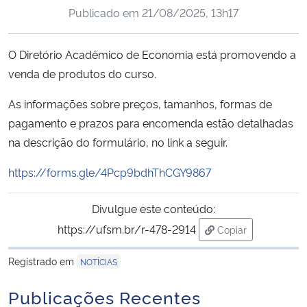
Publicado em
21/08/2025, 13h17
Ministério da Cidadania
Ministério da Saúde
O Diretório Acadêmico de Economia está promovendo a
venda de produtos do curso.
Ministério de Minas e Energia
As informações sobre preços, tamanhos, formas de
Ministério da Ciência, Tecnologia, Inovações e Comunicações
pagamento e prazos para encomenda estão detalhadas
na descrição do formulário, no link a seguir.
Ministério do Meio Ambiente
https://forms.gle/4Pcp9bdhThCGY9867
Ministério do Turismo
Divulgue este conteúdo:
https://ufsm.br/r-478-2914
Copiar
Ministério do Desenvolvimento Regional
para área de tran
Registrado em
NOTÍCIAS
Controladoria-Geral da União
Publicações Recentes
Ministério da Mulher, da Família e dos Direitos Humanos