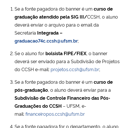
Se a fonte pagadora do banner é um
curso de
Secretaria-Geral
graduação atendido pela SIG III/
CCSH, o aluno
deverá enviar o arquivo para o email da
Secretaria de Governo
Secretaria
Integrada –
graduacao74c.ccsh@ufsm.br
;
Gabinete de Segurança Institucional
Se o aluno for
bolsista FIPE/FIEX
, o banner
Advocacia-Geral da União
deverá ser enviado para a Subdivisão de Projetos
do CCSH e-mail:
projetos.ccsh@ufsm.br
;
Banco Central do Brasil
Se a fonte pagadora do banner é um
curso de
Planalto
pós-graduação
, o aluno deverá enviar para a
Subdivisão de Controle Financeiro das Pós-
Graduações do CCSH
– UFSM, e-
mail:
financeiropos.ccsh@ufsm.br
Se a fonte pagadora for o departamento, o aluno