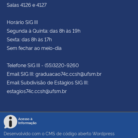
Salas 4126 e 4127
Horário SIG III
Segunda à Quinta: das 8h às 19h
Sexta: das 8h às 17h
Sem fechar ao meio-dia
Telefone SIG III - (55)3220-9260
Email SIG III: graduacao74c.ccsh@ufsm.br
Email Subdivisão de Estágios SIG III:
estagios74c.ccsh@ufsm.br
Acesso à
Informação
Desenvolvido com o CMS de código aberto
Wordpress