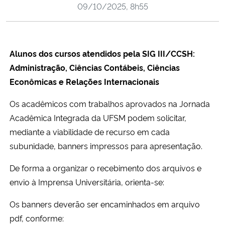
09/10/2025, 8h55
Ministério da Cidadania
Ministério da Saúde
Alunos dos cursos atendidos pela SIG III/CCSH:
Ministério de Minas e Energia
Administração, Ciências Contábeis, Ciências
Econômicas e Relações Internacionais
Ministério da Ciência, Tecnologia, Inovações e Comunicações
Os acadêmicos com trabalhos aprovados na Jornada
Ministério do Meio Ambiente
Acadêmica Integrada da UFSM podem solicitar,
mediante a viabilidade de recurso em cada
Ministério do Turismo
subunidade, banners impressos para apresentação.
De forma a organizar o recebimento dos arquivos e
Ministério do Desenvolvimento Regional
envio à Imprensa Universitária, orienta-se:
Controladoria-Geral da União
Os banners deverão ser encaminhados em arquivo
pdf, conforme:
Ministério da Mulher, da Família e dos Direitos Humanos