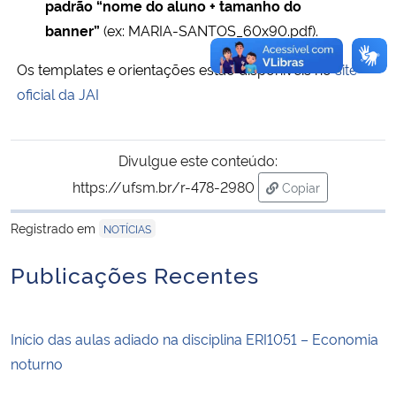
padrão “nome do aluno + tamanho do
banner”
(ex: MARIA-SANTOS_60x90.pdf).
Os templates e orientações estão disponíveis no
site
oficial da JAI
Divulgue este conteúdo:
https://ufsm.br/r-478-2980
Copiar
para área de tran
Registrado em
NOTÍCIAS
Publicações Recentes
Início das aulas adiado na disciplina ERI1051 – Economia
noturno