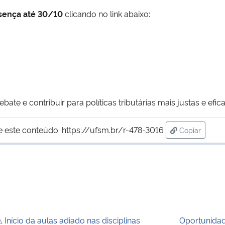
sença até 30/10
clicando no link abaixo:
te e contribuir para políticas tributárias mais justas e efica
e este conteúdo:
https://ufsm.br/r-478-3016
Copiar
para área d
 Início da aulas adiado nas disciplinas
Oportunida