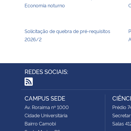
Economia noturno
C
Solicitação de quebra de pré-requisitos
P
2026/2
A
REDES SOCIAIS:
RSS
CAMPUS SEDE
CIÊNC
Av. Roraima nº 1000
Prédio 
Cidade Universitária
Secretar
Bairro Camobi
Salas 41