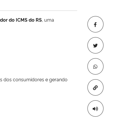
ador do ICMS do RS
, uma
ais dos consumidores e gerando
Copiar para áre