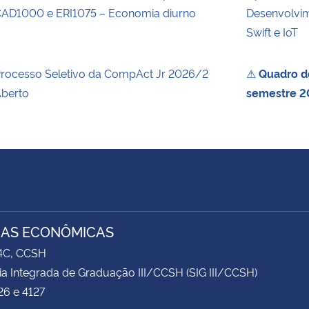
AD1000 e ERI1075 – Economia diurno
Desenvolvim
Swift e IoT
rocesso Seletivo da CompAct Jr 2026/2
⚠
Quadro de
berto
semestre 2
IAS ECONÔMICAS
74C, CCSH
ia Integrada de Graduação III/CCSH (SIG III/CCSH)
26 e 4127