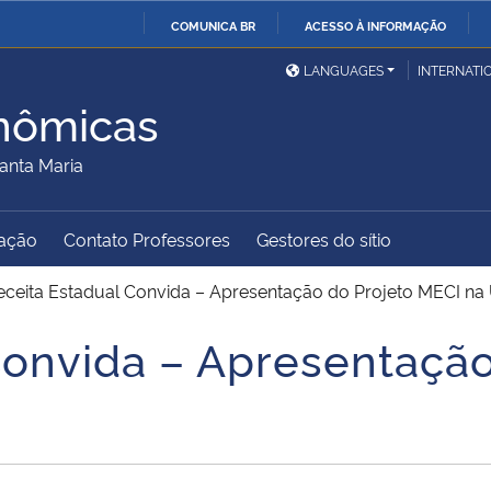
COMUNICA BR
ACESSO À INFORMAÇÃO
Ministério da Defesa
Ministério das Relações
Mini
IR
LANGUAGES
INTERNATI
Exteriores
PARA
nômicas
O
Ministério da Cidadania
Ministério da Saúde
Mini
CONTEÚDO
anta Maria
ação
Contato Professores
Gestores do sítio
Ministério do
Controladoria-Geral da
Mini
Desenvolvimento Regional
União
Famí
eceita Estadual Convida – Apresentação do Projeto MECI na 
Hum
Convida – Apresentação
Advocacia-Geral da União
Banco Central do Brasil
Plan