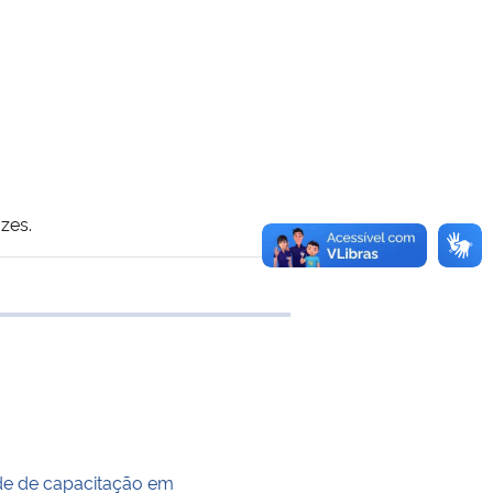
zes.
e transferência
de de capacitação em