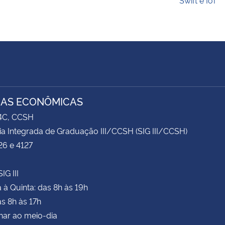
IAS ECONÔMICAS
74C, CCSH
ia Integrada de Graduação III/CCSH (SIG III/CCSH)
26 e 4127
IG III
à Quinta: das 8h às 19h
as 8h às 17h
har ao meio-dia