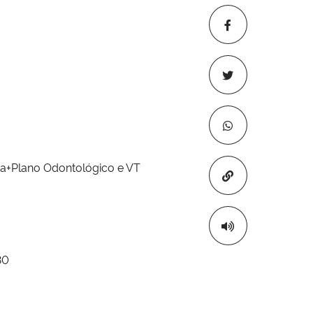
sa+Plano Odontológico e VT
Copiar para áre
30