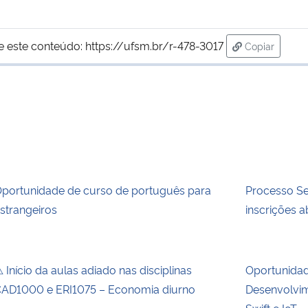
e este conteúdo:
https://ufsm.br/r-478-3017
Copiar
para área de
portunidade de curso de português para
Processo Se
strangeiros
inscrições a
 Início da aulas adiado nas disciplinas
Oportunida
AD1000 e ERI1075 – Economia diurno
Desenvolvim
Swift e IoT