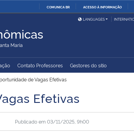
COMUNICA BR
ACESSO À INFORMAÇÃO
Ministério da Defesa
Ministério das Relações
Mini
IR
LANGUAGES
INTERNATI
Exteriores
PARA
nômicas
O
Ministério da Cidadania
Ministério da Saúde
Mini
CONTEÚDO
anta Maria
ação
Contato Professores
Gestores do sítio
Ministério do
Controladoria-Geral da
Mini
Desenvolvimento Regional
União
Famí
portunidade de Vagas Efetivas
Hum
agas Efetivas
Advocacia-Geral da União
Banco Central do Brasil
Plan
Publicado em
03/11/2025, 9h00