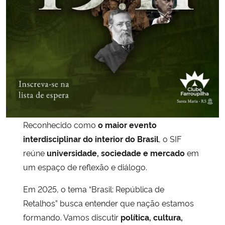
Secretaria-Geral
Secretaria de Governo
Gabinete de Segurança Institucional
Advocacia-Geral da União
Reconhecido como
o maior evento
Banco Central do Brasil
interdisciplinar do interior do Brasil
, o SIF
reúne
universidade, sociedade e mercado
em
Planalto
um espaço de reflexão e diálogo.
Em 2025, o tema “Brasil: República de
Retalhos” busca entender que nação estamos
formando. Vamos discutir
política, cultura,