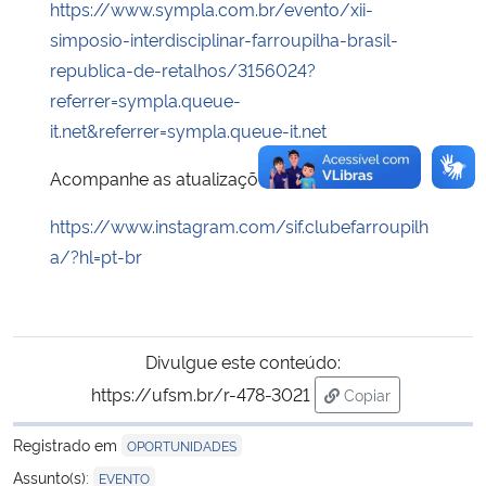
https://www.sympla.com.br/evento/xii-
simposio-interdisciplinar-farroupilha-brasil-
republica-de-retalhos/3156024?
referrer=sympla.queue-
it.net&referrer=sympla.queue-it.net
Acompanhe as atualizações do evento:
https://www.instagram.com/sif.clubefarroupilh
a/?hl=pt-br
Divulgue este conteúdo:
https://ufsm.br/r-478-3021
Copiar
para área de tran
Registrado em
OPORTUNIDADES
Assunto(s):
EVENTO