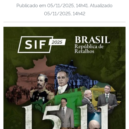
Publicado em
05/11/2025, 14h41
. Atualizado
Ministério da Cidadania
05/11/2025, 14h42
Ministério da Saúde
Ministério de Minas e Energia
Ministério da Ciência, Tecnologia, Inovações e Comunicações
Ministério do Meio Ambiente
Ministério do Turismo
Ministério do Desenvolvimento Regional
Controladoria-Geral da União
Ministério da Mulher, da Família e dos Direitos Humanos