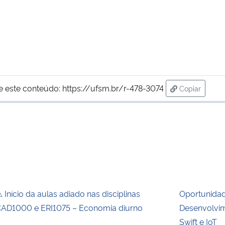
e este conteúdo:
https://ufsm.br/r-478-3074
Copiar
para área d
 Início da aulas adiado nas disciplinas
Oportunida
AD1000 e ERI1075 – Economia diurno
Desenvolvim
Swift e IoT