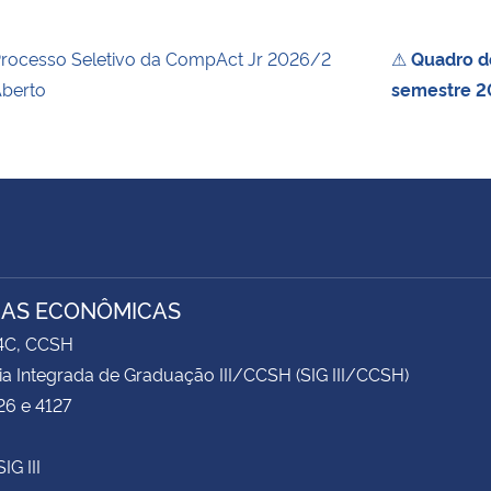
rocesso Seletivo da CompAct Jr 2026/2
⚠
Quadro de
berto
semestre 2
IAS ECONÔMICAS
74C, CCSH
ia Integrada de Graduação III/CCSH (SIG III/CCSH)
26 e 4127
IG III