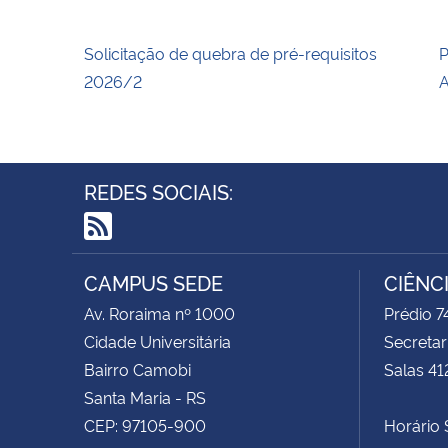
Solicitação de quebra de pré-requisitos
P
2026/2
A
REDES SOCIAIS:
RSS
CAMPUS SEDE
CIÊNC
Av. Roraima nº 1000
Prédio 
Cidade Universitária
Secretar
Bairro Camobi
Salas 41
Santa Maria - RS
CEP: 97105-900
Horário S