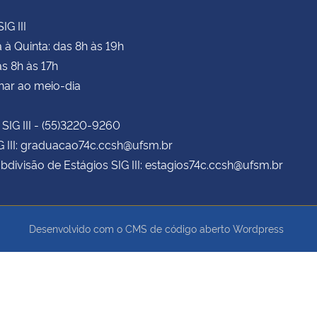
IG III
à Quinta: das 8h às 19h
as 8h às 17h
har ao meio-dia
 SIG III - (55)3220-9260
G III: graduacao74c.ccsh@ufsm.br
bdivisão de Estágios SIG III: estagios74c.ccsh@ufsm.br
Desenvolvido com o CMS de código aberto
Wordpress