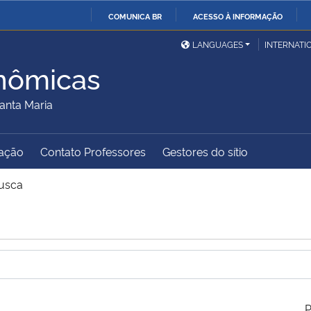
COMUNICA BR
ACESSO À INFORMAÇÃO
Ministério da Defesa
Ministério das Relações
Mini
IR
LANGUAGES
INTERNATI
Exteriores
PARA
nômicas
O
Ministério da Cidadania
Ministério da Saúde
Mini
CONTEÚDO
anta Maria
ação
Contato Professores
Gestores do sítio
Ministério do
Controladoria-Geral da
Mini
Desenvolvimento Regional
União
Famí
usca
Hum
Advocacia-Geral da União
Banco Central do Brasil
Plan
P