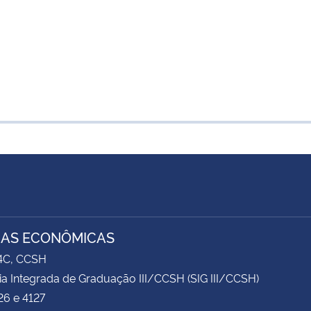
IAS ECONÔMICAS
74C, CCSH
ia Integrada de Graduação III/CCSH (SIG III/CCSH)
26 e 4127