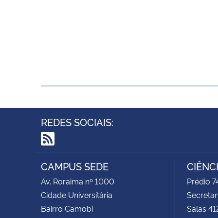
REDES SOCIAIS:
RSS
CAMPUS SEDE
CIÊNC
Av. Roraima nº 1000
Prédio 
Cidade Universitária
Secretar
Bairro Camobi
Salas 41