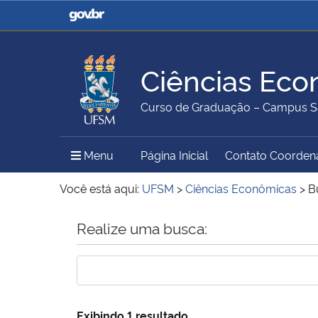
Casa Civil
Ministério da Justiça e
Segurança Pública
Ciências Eco
Ministério da Agricultura,
Ministério da Educação
Curso de Graduação – Campus S
Pecuária e Abastecimento
Menu Principal do Sítio
Menu
Página Inicial
Contato Coorden
Ministério do Meio Ambiente
Ministério do Turismo
Você está aqui:
UFSM
>
Ciências Econômicas
>
B
Início do conteúdo
Realize uma busca:
Secretaria de Governo
Gabinete de Segurança
Institucional
Exibindo 1 resultado