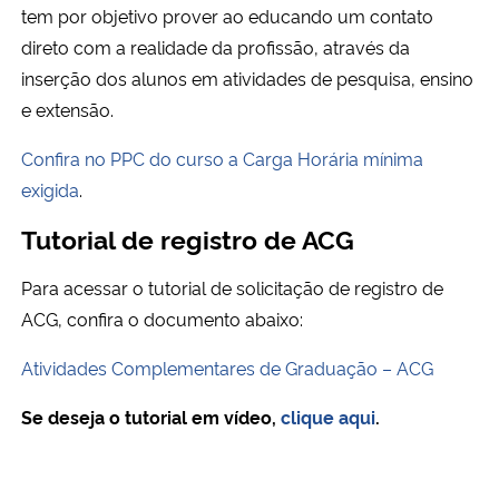
tem por objetivo prover ao educando um contato
Ministério da Cidadania
direto com a realidade da profissão, através da
inserção dos alunos em atividades de pesquisa, ensino
Ministério da Saúde
e extensão.
Ministério de Minas e Energia
Confira no PPC do curso a Carga Horária mínima
exigida
.
Ministério da Ciência, Tecnologia, Inovações e Comunicações
Tutorial de registro de ACG
Ministério do Meio Ambiente
Para acessar o tutorial de solicitação de registro de
Ministério do Turismo
ACG, confira o documento abaixo:
Atividades Complementares de Graduação – ACG
Ministério do Desenvolvimento Regional
Se deseja o tutorial em vídeo,
clique aqui
.
Controladoria-Geral da União
Ministério da Mulher, da Família e dos Direitos Humanos