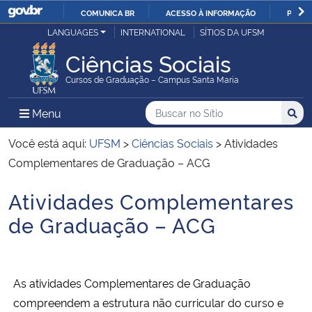
COMUNICA BR
ACESSO À INFORMAÇÃO
PARTI
Casa Civil
LANGUAGES
INTERNATIONAL
SÍTIOS DA UFSM
IR
PARA
Ciências Sociais
Ministério da Justiça e Segurança Pública
O
Cursos de Graduação – Campus Santa Maria
CONTEÚDO
Ministério da Defesa
Buscar no no Sítio
Busca
Busca:
Menu Principal do Sítio
Menu
Busc
Ministério das Relações Exteriores
Você está aqui:
UFSM
>
Ciências Sociais
>
Atividades
Complementares de Graduação – ACG
Ministério da Economia
Atividades Complementares
Início do conteúdo
Ministério da Infraestrutura
de Graduação – ACG
Ministério da Agricultura, Pecuária e Abastecimento
As atividades Complementares de Graduação
Ministério da Educação
compreendem a estrutura não curricular do curso e