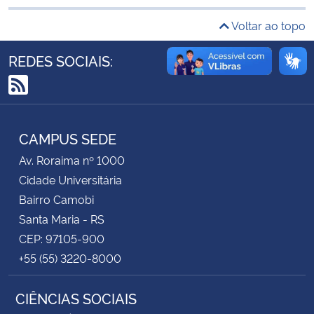
Voltar ao topo
Secretaria-Geral
REDES SOCIAIS:
Secretaria de Governo
RSS
Gabinete de Segurança Institucional
CAMPUS SEDE
Advocacia-Geral da União
Av. Roraima nº 1000
Cidade Universitária
Banco Central do Brasil
Bairro Camobi
Santa Maria - RS
Planalto
CEP: 97105-900
+55 (55) 3220-8000
CIÊNCIAS SOCIAIS