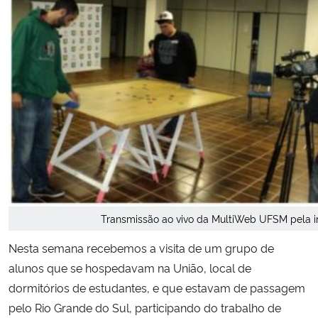
Secretaria-Geral
Secretaria de Governo
Gabinete de Segurança Institucional
Advocacia-Geral da União
Banco Central do Brasil
Transmissão ao vivo da MultiWeb UFSM pela in
Planalto
Nesta semana recebemos a visita de um grupo de
alunos que se hospedavam na União, local de
dormitórios de estudantes, e que estavam de passagem
pelo Rio Grande do Sul, participando do trabalho de