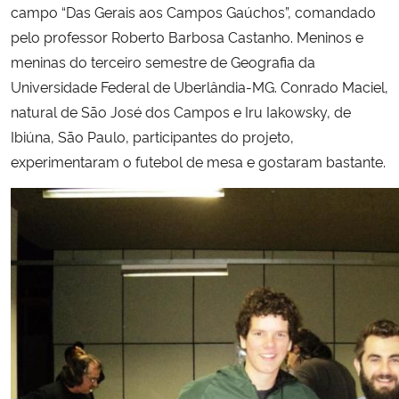
campo “Das Gerais aos Campos Gaúchos”, comandado
pelo professor Roberto Barbosa Castanho. Meninos e
meninas do terceiro semestre de Geografia da
Universidade Federal de Uberlândia-MG. Conrado Maciel,
natural de São José dos Campos e Iru Iakowsky, de
Ibiúna, São Paulo, participantes do projeto,
experimentaram o futebol de mesa e gostaram bastante.