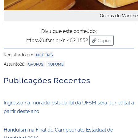
Ônibus do Manche
Divulgue este conteúdo:
https://ufsm.br/r-462-1552
Copiar
para área de tran
Registrado em
NOTÍCIAS
,
Assunto(s):
GRUPOS
NUFUME
Publicações Recentes
Ingresso na moradia estudantil da UFSM será por edital a
partir deste ano
Handufsm na Final do Campeonato Estadual de
Handebol 2016