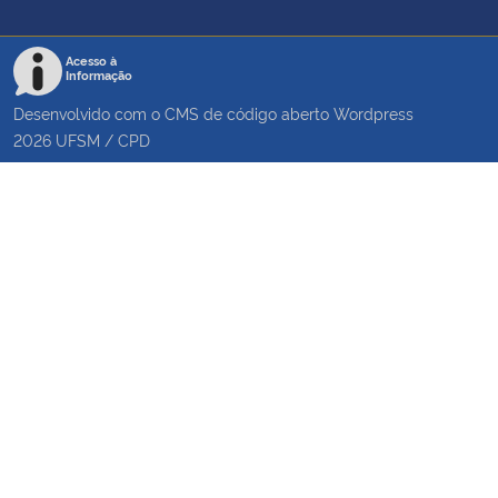
Acesso à
Informação
Desenvolvido com o CMS de código aberto
Wordpress
2026
UFSM
/
CPD