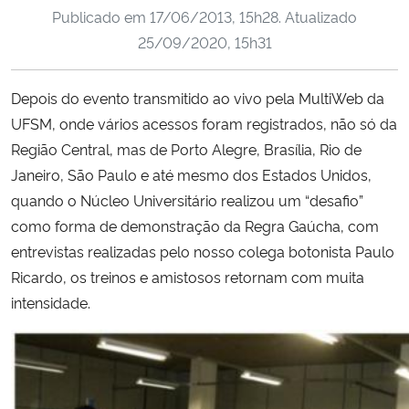
Publicado em
17/06/2013, 15h28
. Atualizado
Ministério da Cidadania
25/09/2020, 15h31
Ministério da Saúde
Depois do evento transmitido ao vivo pela MultiWeb da
Ministério de Minas e Energia
UFSM, onde vários acessos foram registrados, não só da
Região Central, mas de Porto Alegre, Brasília, Rio de
Ministério da Ciência, Tecnologia, Inovações e Comunicações
Janeiro, São Paulo e até mesmo dos Estados Unidos,
quando o Núcleo Universitário realizou um “desafio”
Ministério do Meio Ambiente
como forma de demonstração da Regra Gaúcha, com
entrevistas realizadas pelo nosso colega botonista Paulo
Ministério do Turismo
Ricardo, os treinos e amistosos retornam com muita
intensidade.
Ministério do Desenvolvimento Regional
Controladoria-Geral da União
Ministério da Mulher, da Família e dos Direitos Humanos