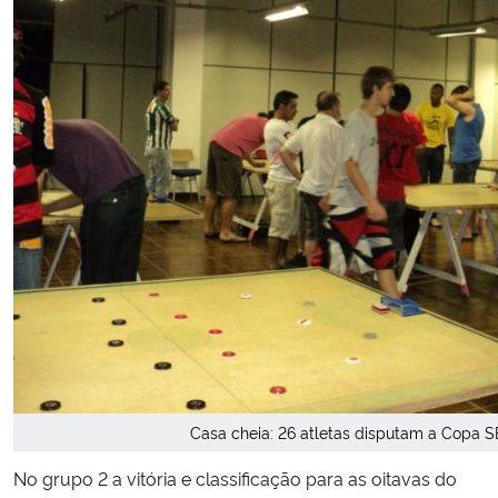
Secretaria-Geral
Secretaria de Governo
Gabinete de Segurança Institucional
Advocacia-Geral da União
Banco Central do Brasil
Planalto
Casa cheia: 26 atletas disputam a Copa
No grupo 2 a vitória e classificação para as oitavas do