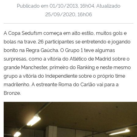
Publicado em
01/10/2013, 16h04
. Atualizado
Ministério da Cidadania
25/09/2020, 16h06
Ministério da Saúde
A Copa Sedufsm começa em alto estilo, muitos gols e
Ministério de Minas e Energia
bolas na trave. 26 participantes se entretendo e jogando
bonito na Regra Gaúcha. O Grupo 1 teve algumas
Ministério da Ciência, Tecnologia, Inovações e Comunicações
surpresas, como a vitória do Atlético de Madrid sobre o
grande Manchester, primeiro do Ranking e neste mesmo
Ministério do Meio Ambiente
grupo a vitória do Independiente sobre o próprio time
madrilenho. A estreante Roma do Carlão vai para a
Ministério do Turismo
Bronze.
Ministério do Desenvolvimento Regional
Controladoria-Geral da União
Ministério da Mulher, da Família e dos Direitos Humanos