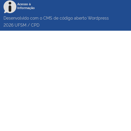
Acesso à
Informação
Desenvolvido com o CMS de código aberto
Wordpress
2026
UFSM
/
CPD