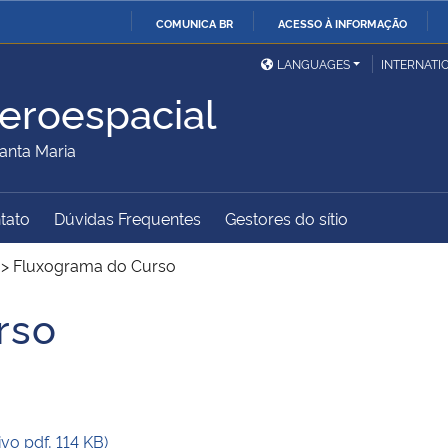
COMUNICA BR
ACESSO À INFORMAÇÃO
Ministério da Defesa
Ministério das Relações
Mini
IR
LANGUAGES
INTERNATI
Exteriores
PARA
eroespacial
O
Ministério da Cidadania
Ministério da Saúde
Mini
CONTEÚDO
anta Maria
tato
Dúvidas Frequentes
Gestores do sítio
Ministério do
Controladoria-Geral da
Mini
Desenvolvimento Regional
União
Famí
>
Fluxograma do Curso
Hum
rso
Advocacia-Geral da União
Banco Central do Brasil
Plan
o pdf, 114 KB)